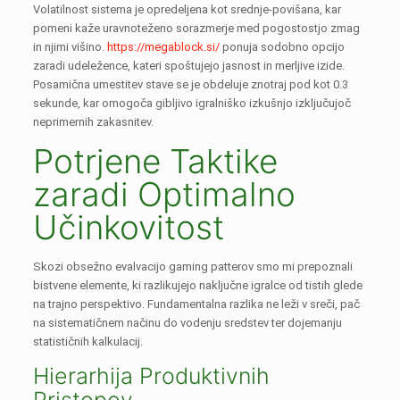
Volatilnost sistema je opredeljena kot srednje-povišana, kar
pomeni kaže uravnoteženo sorazmerje med pogostostjo zmag
in njimi višino.
https://megablock.si/
ponuja sodobno opcijo
zaradi udeležence, kateri spoštujejo jasnost in merljive izide.
Posamična umestitev stave se je obdeluje znotraj pod kot 0.3
sekunde, kar omogoča gibljivo igralniško izkušnjo izključujoč
neprimernih zakasnitev.
Potrjene Taktike
zaradi Optimalno
Učinkovitost
Skozi obsežno evalvacijo gaming patterov smo mi prepoznali
bistvene elemente, ki razlikujejo naključne igralce od tistih glede
na trajno perspektivo. Fundamentalna razlika ne leži v sreči, pač
na sistematičnem načinu do vodenju sredstev ter dojemanju
statističnih kalkulacij.
Hierarhija Produktivnih