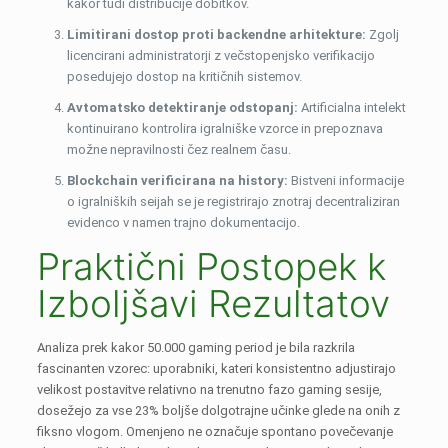
kakor tudi distribucije dobitkov.
Limitirani dostop proti backendne arhitekture:
Zgolj
licencirani administratorji z večstopenjsko verifikacijo
posedujejo dostop na kritičnih sistemov.
Avtomatsko detektiranje odstopanj:
Artificialna intelekt
kontinuirano kontrolira igralniške vzorce in prepoznava
možne nepravilnosti čez realnem času.
Blockchain verificirana na history:
Bistveni informacije
o igralniških seijah se je registrirajo znotraj decentraliziran
evidenco v namen trajno dokumentacijo.
Praktični Postopek k
Izboljšavi Rezultatov
Analiza prek kakor 50.000 gaming period je bila razkrila
fascinanten vzorec: uporabniki, kateri konsistentno adjustirajo
velikost postavitve relativno na trenutno fazo gaming sesije,
dosežejo za vse 23% boljše dolgotrajne učinke glede na onih z
fiksno vlogom. Omenjeno ne označuje spontano povečevanje