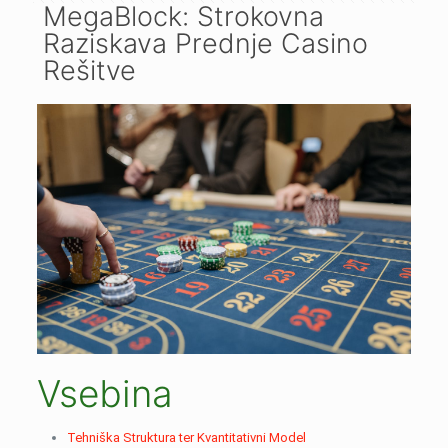
MegaBlock: Strokovna
Raziskava Prednje Casino
Rešitve
Vsebina
Tehniška Struktura ter Kvantitativni Model