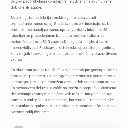
vlogov, pač kalkulacijsko adaptiranje odvisno na akumulirane
dobičke ali izgube.
Bistvena je tudi selekcija korektnega trenutka zaradi
exploatiranje bonus opcij. Statistični podatki indicirajo, da bo
probabilnost nadaljnje bonus sprožitve višja v inicijalnih 50
rotacijah po precedentnem bonus periodi, kar indicira na
periodično prirodo RNG zaporedij ne glede na njihovi lastni
nepredvidljivosti. Predstavlja za tehniško specialiteto algoritma,
kar v daljših intervalih generira navidezno-ciklične porazdelitvene
vzorce.
Ta platforma ponuja tudi še funkcijo samodejne gaming opcije z
modernimi parametri, ko je mogoče determinirate parametrov za
samodejno preklic pri doseženi znesku dobitka oziroma poraza.
Ta mehanizem deluje kot zaščitna mreža in preprečuje čustveno
deliberiranje znotraj vitalnih časovnih točkah. Integriran ostaja
prav tako reality check mehanizem, kar vsakih 30 minut prikaže
rekapitulacijo igralne akcije ter inkuragira preudarno forseciranje
oziroma zaključek seje.