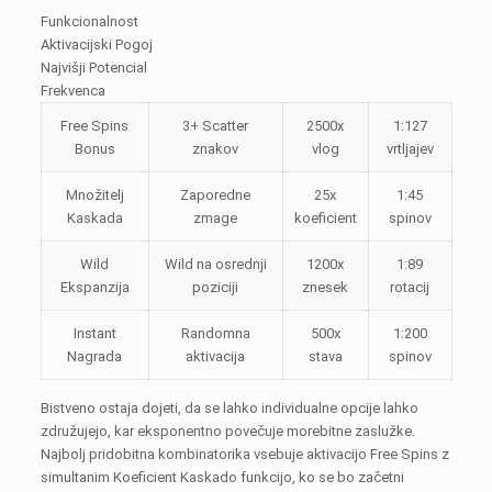
Funkcionalnost
Aktivacijski Pogoj
Najvišji Potencial
Frekvenca
Free Spins
3+ Scatter
2500x
1:127
Bonus
znakov
vlog
vrtljajev
Množitelj
Zaporedne
25x
1:45
Kaskada
zmage
koeficient
spinov
Wild
Wild na osrednji
1200x
1:89
Ekspanzija
poziciji
znesek
rotacij
Instant
Randomna
500x
1:200
Nagrada
aktivacija
stava
spinov
Bistveno ostaja dojeti, da se lahko individualne opcije lahko
združujejo, kar eksponentno povečuje morebitne zaslužke.
Najbolj pridobitna kombinatorika vsebuje aktivacijo Free Spins z
simultanim Koeficient Kaskado funkcijo, ko se bo začetni