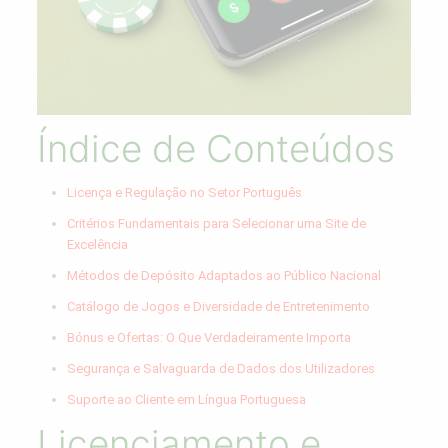
Índice de Conteúdos
Licença e Regulação no Setor Português
Critérios Fundamentais para Selecionar uma Site de
Excelência
Métodos de Depósito Adaptados ao Público Nacional
Catálogo de Jogos e Diversidade de Entretenimento
Bónus e Ofertas: O Que Verdadeiramente Importa
Segurança e Salvaguarda de Dados dos Utilizadores
Suporte ao Cliente em Língua Portuguesa
Licenciamento e