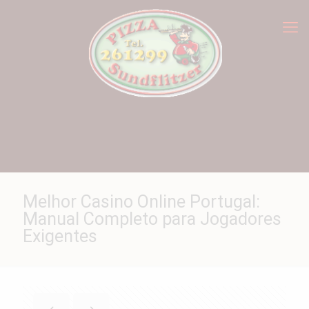
Melhor Casino Online Portugal:
Manual Completo para Jogadores
Exigentes