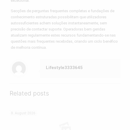
excecional.
Secções de perguntas frequentes completas e fundações de
conhecimento estruturadas possibilitam que utilizadores
autossuficientes achem soluções instantaneamente, sem
precisão de contactar suporte. Operadoras bem geridas
atualizam regularmente estes recursos fundamentando-se nas
questões mais frequentes recebidas, criando um ciclo benéfico
de melhoria contínua.
Lifestyle3333645
Related posts
8. August 2026