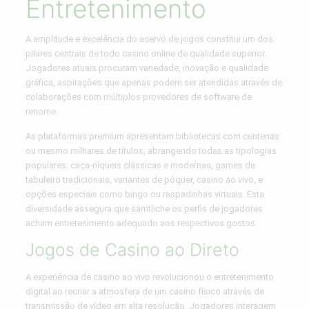
Entretenimento
A amplitude e excelência do acervo de jogos constitui um dos
pilares centrais de todo casino online de qualidade superior.
Jogadores atuais procuram variedade, inovação e qualidade
gráfica, aspirações que apenas podem ser atendidas através de
colaborações com múltiplos provedores de software de
renome.
As plataformas premium apresentam bibliotecas com centenas
ou mesmo milhares de títulos, abrangendo todas as tipologias
populares: caça-níqueis clássicas e modernas, games de
tabuleiro tradicionais, variantes de póquer, casino ao vivo, e
opções especiais como bingo ou raspadinhas virtuais. Esta
diversidade assegura que sämtliche os perfis de jogadores
acham entretenimento adequado aos respectivos gostos.
Jogos de Casino ao Direto
A experiência de casino ao vivo revolucionou o entretenimento
digital ao recriar a atmosfera de um casino físico através de
transmissão de vídeo em alta resolução. Jogadores interagem