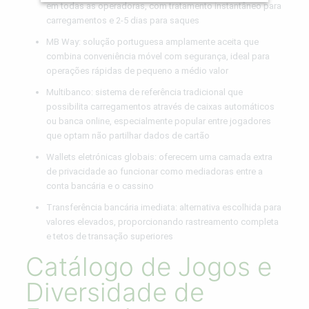
em todas as operadoras, com tratamento instantâneo para
carregamentos e 2-5 dias para saques
MB Way: solução portuguesa amplamente aceita que
combina conveniência móvel com segurança, ideal para
operações rápidas de pequeno a médio valor
Multibanco: sistema de referência tradicional que
possibilita carregamentos através de caixas automáticos
ou banca online, especialmente popular entre jogadores
que optam não partilhar dados de cartão
Wallets eletrónicas globais: oferecem uma camada extra
de privacidade ao funcionar como mediadoras entre a
conta bancária e o cassino
Transferência bancária imediata: alternativa escolhida para
valores elevados, proporcionando rastreamento completa
e tetos de transação superiores
Catálogo de Jogos e
Diversidade de