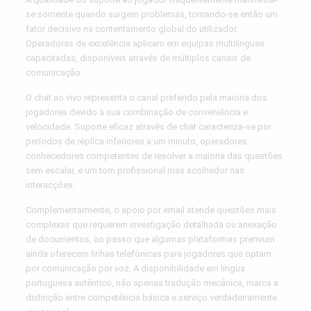
se somente quando surgem problemas, tornando-se então um
fator decisivo na contentamento global do utilizador.
Operadoras de excelência aplicam em equipas multilíngues
capacitadas, disponíveis através de múltiplos canais de
comunicação.
O chat ao vivo representa o canal preferido pela maioria dos
jogadores devido à sua combinação de conveniência e
velocidade. Suporte eficaz através de chat caracteriza-se por
períodos de réplica inferiores a um minuto, operadores
conhecedores competentes de resolver a maioria das questões
sem escalar, e um tom profissional mas acolhedor nas
interacções.
Complementarmente, o apoio por email atende questões mais
complexas que requerem investigação detalhada ou anexação
de documentos, ao passo que algumas plataformas premium
ainda oferecem linhas telefónicas para jogadores que optam
por comunicação por voz. A disponibilidade em língua
portuguesa autêntico, não apenas tradução mecânica, marca a
distinção entre competência básica e serviço verdadeiramente