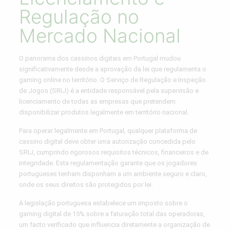
Regulação no
Mercado Nacional
O panorama dos cassinos digitais em Portugal mudou
significativamente desde a aprovação da lei que regulamenta o
gaming online no território. O Serviço de Regulação e Inspeção
de Jogos (SRIJ) é a entidade responsável pela supervisão e
licenciamento de todas as empresas que pretendem
disponibilizar produtos legalmente em território nacional.
Para operar legalmente em Portugal, qualquer plataforma de
cassino digital deve obter uma autorização concedida pelo
SRIJ, cumprindo rigorosos requisitos técnicos, financeiros e de
integridade. Esta regulamentação garante que os jogadores
portugueses tenham disponham a um ambiente seguro e claro,
onde os seus direitos são protegidos por lei.
A legislação portuguesa estabelece um imposto sobre o
gaming digital de 15% sobre a faturação total das operadoras,
um facto verificado que influencia diretamente a organização de