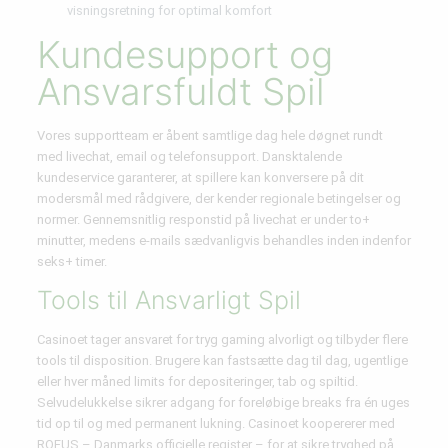
visningsretning for optimal komfort
Kundesupport og
Ansvarsfuldt Spil
Vores supportteam er åbent samtlige dag hele døgnet rundt
med livechat, email og telefonsupport. Dansktalende
kundeservice garanterer, at spillere kan konversere på dit
modersmål med rådgivere, der kender regionale betingelser og
normer. Gennemsnitlig responstid på livechat er under to+
minutter, medens e-mails sædvanligvis behandles inden indenfor
seks+ timer.
Tools til Ansvarligt Spil
Casinoet tager ansvaret for tryg gaming alvorligt og tilbyder flere
tools til disposition. Brugere kan fastsætte dag til dag, ugentlige
eller hver måned limits for depositeringer, tab og spiltid.
Selvudelukkelse sikrer adgang for foreløbige breaks fra én uges
tid op til og med permanent lukning. Casinoet koopererer med
ROFUS – Danmarks officielle register – for at sikre tryghed på