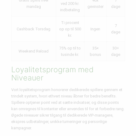
Gratis Spins hver
40x
7
ved 200 kr.
mandag
gevinster
dage
indbetaling
Ti procent
7
Cashback Torsdag
op op til 500
Ingen
dage
kr.
75% op til to
35×
30+
Weekend Reload
tusinde kr.
bonus
dage
Loyalitetsprogram med
Niveauer
Vort loyalitetsprogram honorerer dedikerede spillere gennem et
trindelt system, hvori ethvert niveau åbner for bedre benefits.
Spillere optjener point ved at sætte indsatser, og disse points
kan omregnes til kontanter eller anvendes til for at forbedre rang.
Øgede niveauer sikrer tilgang til dedikerede VIP-managere,
ekspres udbetalinger, unikke turneringer og personlige
kampagner.