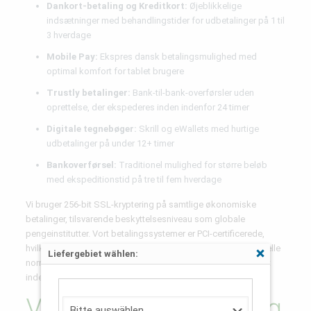
Dankort-betaling og Kreditkort:
Øjeblikkelige
indsætninger med behandlingstider for udbetalinger på 1 til
3 hverdage
Mobile Pay:
Ekspres dansk betalingsmulighed med
optimal komfort for tablet brugere
Trustly betalinger:
Bank-til-bank-overførsler uden
oprettelse, der ekspederes inden indenfor 24 timer
Digitale tegnebøger:
Skrill og eWallets med hurtige
udbetalinger på under 12+ timer
Bankoverførsel:
Traditionel mulighed for større beløb
med ekspeditionstid på tre til fem hverdage
Vi bruger 256-bit SSL-kryptering på samtlige økonomiske
betalinger, tilsvarende beskyttelsesniveau som globale
pengeinstitutter. Vort betalingssystemer er PCI-certificerede,
hvilket sikrer, at kortdata proceseres efter de højeste universelle
Liefergebiet wählen:
Schließen
normer. Personlige data opbevares på dataservere lokaliseret
inden i EU for for at overholde databeskyttelsesregler.
Velkomstbonusser og