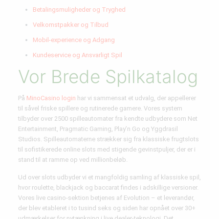
Betalingsmuligheder og Tryghed
Velkomstpakker og Tilbud
Mobil-experience og Adgang
Kundeservice og Ansvarligt Spil
Vor Brede Spilkatalog
På
MinoCasino login
har vi sammensat et udvalg, der appellerer
til såvel friske spillere og rutinerede gamere. Vores system
tilbyder over 2500 spilleautomater fra kendte udbydere som Net
Entertainment, Pragmatic Gaming, Play’n Go og Yggdrasil
Studios. Spilleautomaterne strækker sig fra klassiske frugtslots
til sofistikerede online slots med stigende gevinstpuljer, der er i
stand til at ramme op ved millionbeløb.
Ud over slots udbyder vi et mangfoldig samling af klassiske spil,
hvor roulette, blackjack og baccarat findes i adskillige versioner.
Vores live casino-sektion betjenes af Evolution – et leverandør,
der blev etableret i to tusind seks og siden har opnået over 30+
udmærkelser for nytænkning i live dealer-teknologi. Det