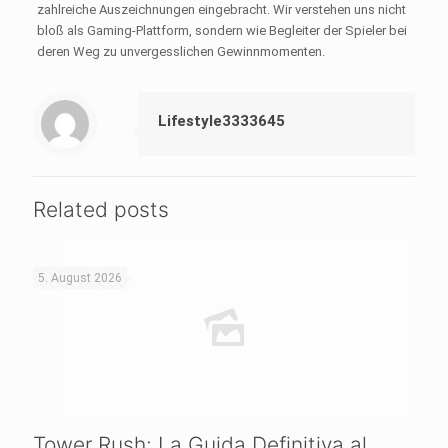
zahlreiche Auszeichnungen eingebracht. Wir verstehen uns nicht
bloß als Gaming-Plattform, sondern wie Begleiter der Spieler bei
deren Weg zu unvergesslichen Gewinnmomenten.
Lifestyle3333645
Related posts
5. August 2026
Tower Rush: La Guida Definitiva al