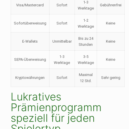
1-3
Visa/Mastercard
Sofort
Gebührenfrei
Werktage
1-2
Sofortüberweisung
Sofort
Keine
Werktage
Bis zu 24
E-Wallets
Unmittelbar
Keine
Stunden
1-3
3-5
SEPA-Überweisung
Keine
Werktage
Werktage
Maximal
Kryptowährungen
Sofort
Sehr gering
12 Std.
Lukratives
Prämienprogramm
speziell für jeden
Spielertyp