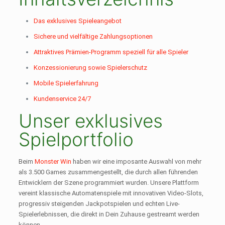
Das exklusives Spieleangebot
Sichere und vielfältige Zahlungsoptionen
Attraktives Prämien-Programm speziell für alle Spieler
Konzessionierung sowie Spielerschutz
Mobile Spielerfahrung
Kundenservice 24/7
Unser exklusives
Spielportfolio
Beim
Monster Win
haben wir eine imposante Auswahl von mehr
als 3.500 Games zusammengestellt, die durch allen führenden
Entwicklern der Szene programmiert wurden. Unsere Plattform
vereint klassische Automatenspiele mit innovativen Video-Slots,
progressiv steigenden Jackpotspielen und echten Live-
Spielerlebnissen, die direkt in Dein Zuhause gestreamt werden
können.