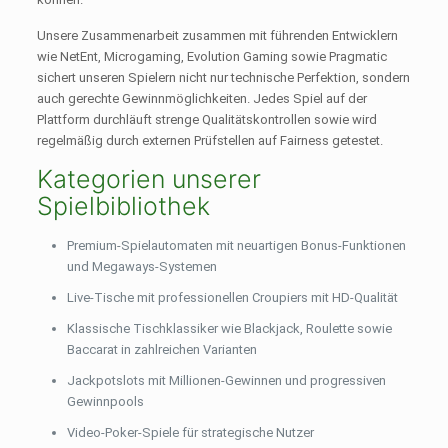
Unsere Zusammenarbeit zusammen mit führenden Entwicklern
wie NetEnt, Microgaming, Evolution Gaming sowie Pragmatic
sichert unseren Spielern nicht nur technische Perfektion, sondern
auch gerechte Gewinnmöglichkeiten. Jedes Spiel auf der
Plattform durchläuft strenge Qualitätskontrollen sowie wird
regelmäßig durch externen Prüfstellen auf Fairness getestet.
Kategorien unserer
Spielbibliothek
Premium-Spielautomaten mit neuartigen Bonus-Funktionen
und Megaways-Systemen
Live-Tische mit professionellen Croupiers mit HD-Qualität
Klassische Tischklassiker wie Blackjack, Roulette sowie
Baccarat in zahlreichen Varianten
Jackpotslots mit Millionen-Gewinnen und progressiven
Gewinnpools
Video-Poker-Spiele für strategische Nutzer