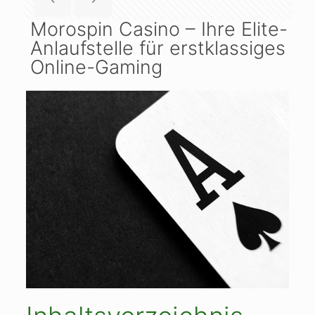
Morospin Casino – Ihre Elite-
Anlaufstelle für erstklassiges
Online-Gaming