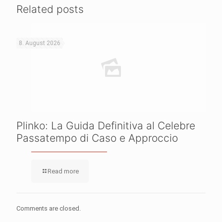
Related posts
8. August 2026
Plinko: La Guida Definitiva al Celebre
Passatempo di Caso e Approccio
Read more
Comments are closed.