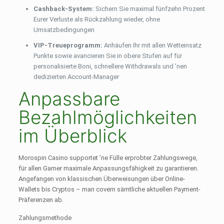
Cashback-System:
Sichern Sie maximal fünfzehn Prozent
Eurer Verluste als Rückzahlung wieder, ohne
Umsatzbedingungen
VIP-Treueprogramm:
Anhäufen Ihr mit allen Wetteinsatz
Punkte sowie avancieren Sie in obere Stufen auf für
personalisierte Boni, schnellere Withdrawals und ’nen
dedizierten Account-Manager
Anpassbare
Bezahlmöglichkeiten
im Überblick
Morospin Casino supportet ’ne Fülle erprobter Zahlungswege,
für allen Gamer maximale Anpassungsfähigkeit zu garantieren.
Angefangen von klassischen Überweisungen über Online-
Wallets bis Cryptos – man covern sämtliche aktuellen Payment-
Präferenzen ab.
Zahlungsmethode