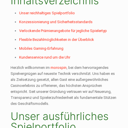
Inhaltsverzeichnis
Unser reichhaltiges Spielportfolio
Konzessionierung und Sicherheitsstandards
Verlockende Prämienangebote für jegliche Spielertyp
Flexible Bezahlmöglichkeiten in der Überblick
Mobiles Gaming-Erfahrung
Kundenservice rund um die Uhr
Herzlich willkommen im
morospin
, bei dem hervorragendes
Spielvergnügen auf neueste Technik verschmilzt. Uns haben es
als Zielsetzung gesetzt, allen Gast eine außergewöhnliches
Casinoerlebnis zu offerieren, das höchsten Ansprüchen
entspricht. Seit unserer Gründung vertrauen wir auf Neuerung,
Transparenz und Spielerzufriedenheit als fundamentale Stützen
des Geschäftsmodells.
Unser ausführliches
Spielportfolio