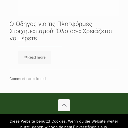
Ο Οδηγός για τις Πλατφόρμες
Στοιχηματισμού: Όλα όσα Χρειάζεται
να Ξέρετε
Read more
Comments are closed.
© 2019 Pizza Sundflitzer. All Rights Reserved.
Diese Website benutzt Cookies. Wenn du die Website weiter
AGB’s
Haftungsausschluß
Datenschutz
nutzt, gehen wir von deinem Einverständnis aus.