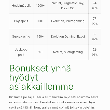
NetEnt, Pragmatic Play,
94-
Hedelmäpelit
1500+
Play’n GO
98%
97-
Pöytäpelit
300+
Evolution, Microgaming
99%
95-
Suorakasino
150+
Evolution Gaming, Ezugi
99%
Jackpot-
92-
50+
NetEnt, Microgaming
pelit
96%
Bonukset ynnä
hyödyt
asiakkaillemme
Kiitämme pelaajia useilla eri menetelmillä jo heti ensimmäisestä
rahasiirrosta myöten. Tervetuliaisbonuksemme saadaan hyvä
sekä sisältää niin bonusrahaa ynnä spinniä johtaviin peleihin.