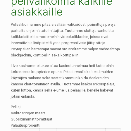
pelivalikoima kaikille
asiakkaille
Pelivalikoimamme pitää sisällään valikoidusti poimittuja pelejä
parhailta ohjelmistotoimittajilta. Tuotamme slotteja vanhoista
kolikkolaitteista moderneihin videokolikkoihin, joissa ovat
innovatiivisia lisäpiirteitä ynnä progressiivisia jättipotteja.
Pöytäpelien harrastajat saavat sivustoltamme paljon vaihtoehtoja
blackjackiin, korttipeliin sekä korttipeliin.
Live-kasinomme tukee aitoa kasinotunnelmaa heti kotioloihin
kokeneissa kruppierien apuna. Pelaat reaaliaikaisesti muiden
käyttäjien mukana sekä saatat kommunikoida dealereiden
kanssa chat-toiminnon avulla. Tuotamme lisäksi erikoispelejä,
kuten lottoa, kenoa sekä e-urheilua pelaajille, kenelle hakevat
jotain erilaista.
Pelilaji
Vaihtoehtojen määrä
Suosituimmat toimittajat
Palautusprosentti