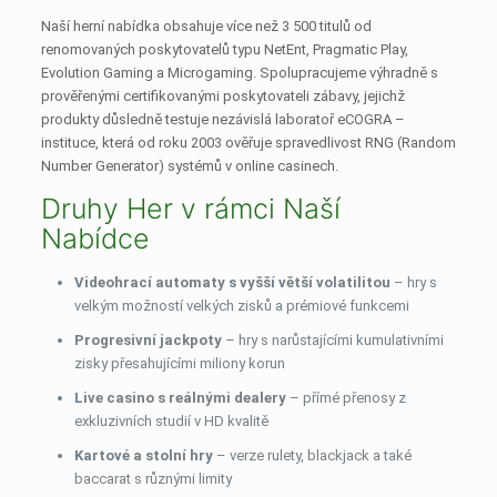
Naší herní nabídka obsahuje více než 3 500 titulů od
renomovaných poskytovatelů typu NetEnt, Pragmatic Play,
Evolution Gaming a Microgaming. Spolupracujeme výhradně s
prověřenými certifikovanými poskytovateli zábavy, jejichž
produkty důsledně testuje nezávislá laboratoř eCOGRA –
instituce, která od roku 2003 ověřuje spravedlivost RNG (Random
Number Generator) systémů v online casinech.
Druhy Her v rámci Naší
Nabídce
Videohrací automaty s vyšší větší volatilitou
– hry s
velkým možností velkých zisků a prémiové funkcemi
Progresivní jackpoty
– hry s narůstajícími kumulativními
zisky přesahujícími miliony korun
Live casino s reálnými dealery
– přímé přenosy z
exkluzivních studií v HD kvalitě
Kartové a stolní hry
– verze rulety, blackjack a také
baccarat s různými limity