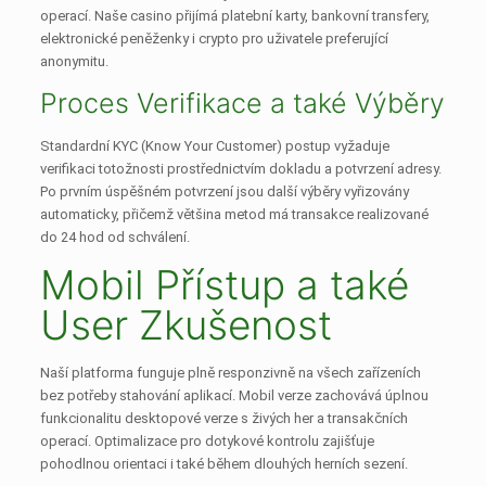
operací. Naše casino přijímá platební karty, bankovní transfery,
elektronické peněženky i crypto pro uživatele preferující
anonymitu.
Proces Verifikace a také Výběry
Standardní KYC (Know Your Customer) postup vyžaduje
verifikaci totožnosti prostřednictvím dokladu a potvrzení adresy.
Po prvním úspěšném potvrzení jsou další výběry vyřizovány
automaticky, přičemž většina metod má transakce realizované
do 24 hod od schválení.
Mobil Přístup a také
User Zkušenost
Naší platforma funguje plně responzivně na všech zařízeních
bez potřeby stahování aplikací. Mobil verze zachovává úplnou
funkcionalitu desktopové verze s živých her a transakčních
operací. Optimalizace pro dotykové kontrolu zajišťuje
pohodlnou orientaci i také během dlouhých herních sezení.