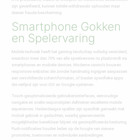
zijn geverifieerd, kunnen initiële withdrawals ophouden maar
dienen fraude-bescherming.
Smartphone Gokken
en Spelervaring
Mobile techniek heeft het gaming-landschap volledig veranderd,
waardoor meer dan 70% van alle speelsessies nu plaatsvindt via
smartphones en mobiele devices. Moderne casino’s bouwen
responsive websites die zonder handmatig ingrijpen aanpassen
aan verschillende schermformaten, of bieden specifieke apps
die verfijnd zijn voor iOS en Google-systemen.
Touch-geoptimaliseerde gebruikersinterfaces, eenvoudige
navigatie en snelle responstijden definiëren excellente mobile
experiences. Hedendaagse spellen zijn specifiek gemaakt met
mobiel gebruik in gedachten, waarbij geavanceerde
mogelijkheden bereikbaar blijven via gesimplificeerde besturing.
Push-notificaties houden leden op de hoogte van nieuwe
promoties, toernooien en individuele aanbiedingen.