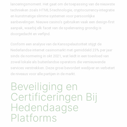
lanceringsmoment. Het gaat om de toepassing van de nieuwste
technieken zoals HTML5-technologie, cryptocurrency-integratie
en kunstmatige slimme systemen voor persoonlijke
aanbevelingen. Nieuwe casino’s gebruiken vaak een design-first
aanpak, waarbij elk facet van de spelervaring grondig is
doorgedacht en verfijnd.
Conform een analyse van de Kansspelautoriteit stijgt de
Nederlandse internet casinomarkt met gemiddeld 23% per jaar
sinds de normering in okt 2021, wat leidt in een toevloed van
zowel lokale als buitenlandse operators die vernieuwende
services verstrekken. Deze groei bevordert wedijver en verbetert
de niveaus voor alle partijen in de markt.
Beveiliging en
Certificeringen Bij
Hedendaagse
Platforms