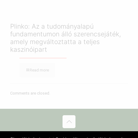
Plinko: Az a tudományalapú
fundamentumon álló szerencsejáték,
amely megváltoztatta a teljes
kaszinóipart
Read more
Comments are closed.
© 2019 Pizza Sundflitzer. All Rights Reserved.