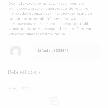
Door nadruk te plaatsen aan security, spelniveau, faire
promotievoorwaarden en responsieve assistentie, kunnen
klanten zekerheid ontwikkelen in hun uitgekozen casino. De
Nederlandse casinomarkt blijft ontwikkelen, waardoor
intensievere toezicht en toenemende competitie per saldo
voordelen opleveren voor eindgebruikers die profiteren van
verbeterde normen en creatieve features.
Lifestyle3333645
Related posts
8. August 2026