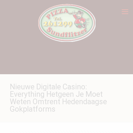
Nieuwe Digitale Casino:
Everything Hetgeen Je Moet
Weten Omtrent Hedendaagse
Gokplatforms