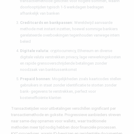
transactiemethode geschikt voor hogere sommen, waarin
doorlooptijden typisch 1-5 werkdagen bedragen
afhankelijk van banken
Creditcards en bankpassen:
Wereldwijd aanvaarde
methode met instant inzetten, hoewel sommige bankiers
gerelateerde overboekingen tegenhouden vanwege intern
beleid
Digitale valuta:
cryptocurrency, Ethereum en diverse
digitale valuta verstrekken privacy, lage verwerkingskosten
en rapide grensoverschrijdende betalingen zonder
noodzaak van banktussenkomst
Prepaid bonnen:
Mogelijkheden zoals kaartcodes stellen
gebruikers in staat zonder identificatie te storten zonder
bank- gegevens te verstrekken, perfect voor
kostenefficiënte klanten
Transactietijden voor uitbetalingen verschillen significant per
transactiemethode en goksite. Progressieve aanbieders streven
naar same-day opnames voor wallets, waar traditionele
methoden meer tijd nodig hebben door financiële processen.
KYC-procedures, waarin ID-bewijzen en residentiële documenten