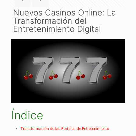
Nuevos Casinos Online: La
Transformación del
Entretenimiento Digital
Índice
Transformación de las Portales de Entretenimiento