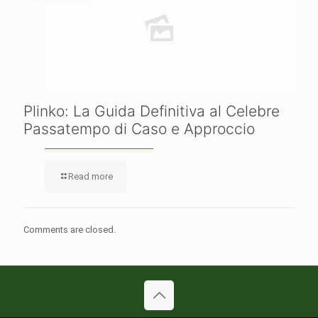
Plinko: La Guida Definitiva al Celebre
Passatempo di Caso e Approccio
Read more
Comments are closed.