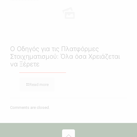
Ο Οδηγός για τις Πλατφόρμες
Στοιχηματισμού: Όλα όσα Χρειάζεται
να Ξέρετε
Read more
Comments are closed.