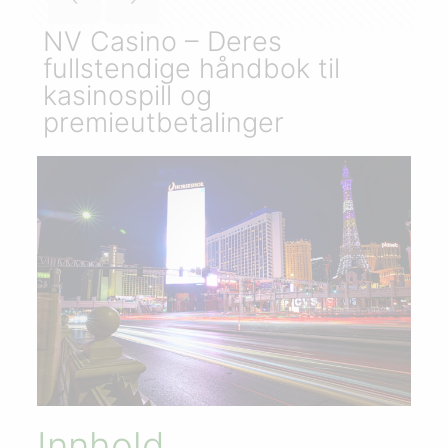
NV Casino – Deres
fullstendige håndbok til
kasinospill og
premieutbetalinger
Innhold