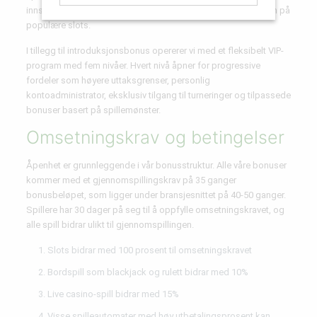
innskuddene og inkluderer både bonuspenger og gratisspinn på
populære slots.
I tillegg til introduksjonsbonus opererer vi med et fleksibelt VIP-
program med fem nivåer. Hvert nivå åpner for progressive
fordeler som høyere uttaksgrenser, personlig
kontoadministrator, eksklusiv tilgang til turneringer og tilpassede
bonuser basert på spillemønster.
Omsetningskrav og betingelser
Åpenhet er grunnleggende i vår bonusstruktur. Alle våre bonuser
kommer med et gjennomspillingskrav på 35 ganger
bonusbeløpet, som ligger under bransjesnittet på 40-50 ganger.
Spillere har 30 dager på seg til å oppfylle omsetningskravet, og
alle spill bidrar ulikt til gjennomspillingen.
Slots bidrar med 100 prosent til omsetningskravet
Bordspill som blackjack og rulett bidrar med 10%
Live casino-spill bidrar med 15%
Visse spilleautomater med høy utbetalingsprosent kan