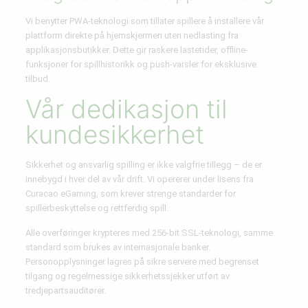
Vi benytter PWA-teknologi som tillater spillere å installere vår
plattform direkte på hjemskjermen uten nedlasting fra
applikasjonsbutikker. Dette gir raskere lastetider, offline-
funksjoner for spillhistorikk og push-varsler for eksklusive
tilbud.
Vår dedikasjon til
kundesikkerhet
Sikkerhet og ansvarlig spilling er ikke valgfrie tillegg – de er
innebygd i hver del av vår drift. Vi opererer under lisens fra
Curacao eGaming, som krever strenge standarder for
spillerbeskyttelse og rettferdig spill.
Alle overføringer krypteres med 256-bit SSL-teknologi, samme
standard som brukes av internasjonale banker.
Personopplysninger lagres på sikre servere med begrenset
tilgang og regelmessige sikkerhetssjekker utført av
tredjepartsauditører.