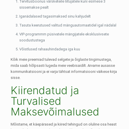
Tervitusboonus värsketeile liitujatele kuni esimese 3
sissemakse pealt
Iganädalased tagasimaksed sinu kahjudelt
Tasuta keerutused valitud mänguautomaatidel igal nädalal
VIP-programmm püsivatele mängijatele eksklusiivsete
soodustustega
Võistlused rahaauhindadega iga kuu
Kõik meie preemiad tulevad selgete ja õiglaste tingimustega,
mida saab hõlpsasti lugeda meie veebisaidilt. Arvame ausasse
kommunikatsiooni ja ei varja tähtsat informatsiooni väikese kirja
sisse.
Kiirendatud ja
Turvalised
Maksevõimalused
Mõistame, et käepärased ja kiired tehingud on oluline osa heast