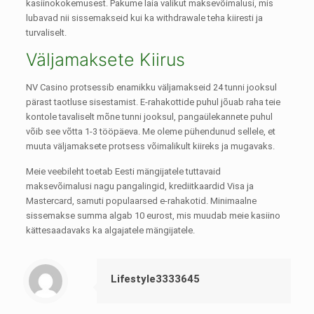
kasiinokokemusest. Pakume laia valikut maksevõimalusi, mis
lubavad nii sissemakseid kui ka withdrawale teha kiiresti ja
turvaliselt.
Väljamaksete Kiirus
NV Casino protsessib enamikku väljamakseid 24 tunni jooksul
pärast taotluse sisestamist. E-rahakottide puhul jõuab raha teie
kontole tavaliselt mõne tunni jooksul, pangaülekannete puhul
võib see võtta 1-3 tööpäeva. Me oleme pühendunud sellele, et
muuta väljamaksete protsess võimalikult kiireks ja mugavaks.
Meie veebileht toetab Eesti mängijatele tuttavaid
maksevõimalusi nagu pangalingid, krediitkaardid Visa ja
Mastercard, samuti populaarsed e-rahakotid. Minimaalne
sissemakse summa algab 10 eurost, mis muudab meie kasiino
kättesaadavaks ka algajatele mängijatele.
Lifestyle3333645