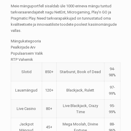
Meie mänguportfell sisaldab üle 1000 erineva mängu tuntud
tarkvaraarendajatelt nagu NetEnt, Microgaming, Play’n GO ja
Pragmatic Play. Need tarkvarapakkujad on tunnustatud oma
kvaliteetsete ja innovaatiliste toodete poolest kasiinomängude
vallas.
Mängukategooria
Pealkirjade Arv
Populaarseim Valik
RTP Vahemik
94-
Slotid
850+
Starburst, Book of Dead
98%
97-
Lauamängud
120+
Blackjack, Rulett
99%
Live Blackjack, Crazy
95-
Live Casino
80+
Time
99%
Jackpot
Mega Moolah, Divine
88-
45+
Mängud
Fortune
96%