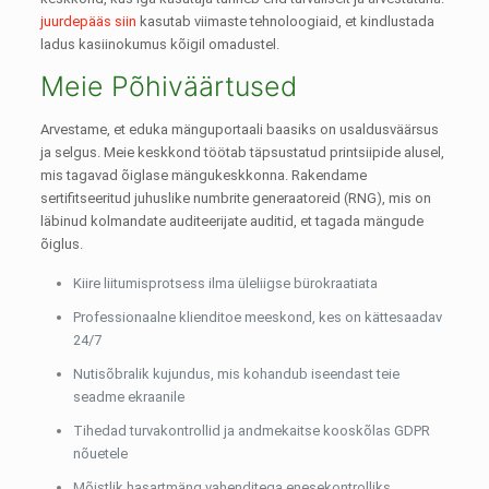
juurdepääs siin
kasutab viimaste tehnoloogiaid, et kindlustada
ladus kasiinokumus kõigil omadustel.
Meie Põhiväärtused
Arvestame, et eduka mänguportaali baasiks on usaldusväärsus
ja selgus. Meie keskkond töötab täpsustatud printsiipide alusel,
mis tagavad õiglase mängukeskkonna. Rakendame
sertifitseeritud juhuslike numbrite generaatoreid (RNG), mis on
läbinud kolmandate auditeerijate auditid, et tagada mängude
õiglus.
Kiire liitumisprotsess ilma üleliigse bürokraatiata
Professionaalne klienditoe meeskond, kes on kättesaadav
24/7
Nutisõbralik kujundus, mis kohandub iseendast teie
seadme ekraanile
Tihedad turvakontrollid ja andmekaitse kooskõlas GDPR
nõuetele
Mõistlik hasartmäng vahenditega enesekontrolliks