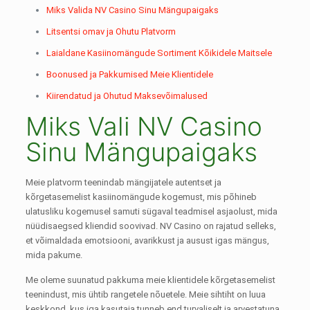
Miks Valida NV Casino Sinu Mängupaigaks
Litsentsi omav ja Ohutu Platvorm
Laialdane Kasiinomängude Sortiment Kõikidele Maitsele
Boonused ja Pakkumised Meie Klientidele
Kiirendatud ja Ohutud Maksevõimalused
Miks Vali NV Casino
Sinu Mängupaigaks
Meie platvorm teenindab mängijatele autentset ja
kõrgetasemelist kasiinomängude kogemust, mis põhineb
ulatusliku kogemusel samuti sügaval teadmisel asjaolust, mida
nüüdisaegsed kliendid soovivad. NV Casino on rajatud selleks,
et võimaldada emotsiooni, avarikkust ja ausust igas mängus,
mida pakume.
Me oleme suunatud pakkuma meie klientidele kõrgetasemelist
teenindust, mis ühtib rangetele nõuetele. Meie sihtiht on luua
keskkond, kus iga kasutaja tunneb end turvaliselt ja arvestatuna.