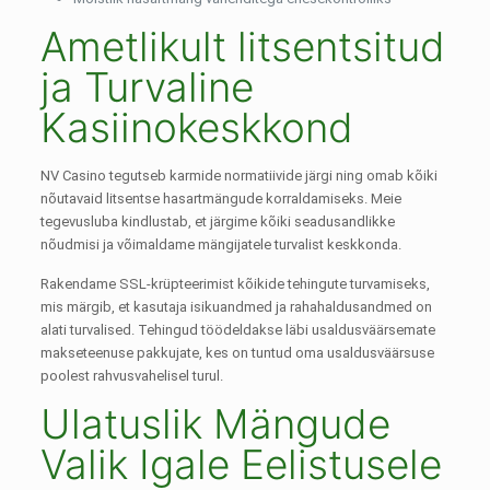
Ametlikult litsentsitud
ja Turvaline
Kasiinokeskkond
NV Casino tegutseb karmide normatiivide järgi ning omab kõiki
nõutavaid litsentse hasartmängude korraldamiseks. Meie
tegevusluba kindlustab, et järgime kõiki seadusandlikke
nõudmisi ja võimaldame mängijatele turvalist keskkonda.
Rakendame SSL-krüpteerimist kõikide tehingute turvamiseks,
mis märgib, et kasutaja isikuandmed ja rahahaldusandmed on
alati turvalised. Tehingud töödeldakse läbi usaldusväärsemate
makseteenuse pakkujate, kes on tuntud oma usaldusväärsuse
poolest rahvusvahelisel turul.
Ulatuslik Mängude
Valik Igale Eelistusele