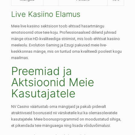
Live Kasiino Elamus
Meie live kasiino sektsioon toob ehtsad hasartmängu
emotsioonid otse teie koju. Professionaalsed diilerid juhivad
mänge otse HD-kvaliteediga striimist, mis loob ehhtsat kasiino
meeleolu. Evolution Gaming ja Ezugi pakuvad meie live-
keskkonnas mänge, mis on tuntud oma kvaliteedi poolest kogu
maailmas.
Preemiad ja
Aktsioonid Meie
Kasutajatele
NV Casino väärtustab oma mängijaid ja pakub pidevalt
atraktiivseid boonuseid nii värsketeile kui ka olemasolevatele
kasutajatele. Meie boonusprogrammid on moodustatud sihiga,
et pikendada teie mänguaega ning lisada võiduvõimalusi.