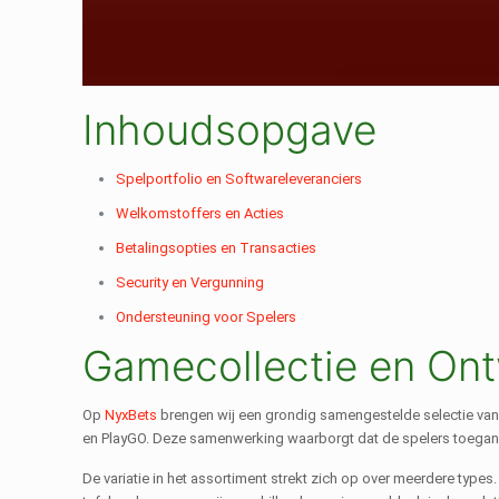
Inhoudsopgave
Spelportfolio en Softwareleveranciers
Welkomstoffers en Acties
Betalingsopties en Transacties
Security en Vergunning
Ondersteuning voor Spelers
Gamecollectie en Ont
Op
NyxBets
brengen wij een grondig samengestelde selectie van
en PlayGO. Deze samenwerking waarborgt dat de spelers toegang kr
De variatie in het assortiment strekt zich op over meerdere type