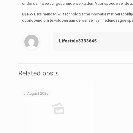
onder dan twee uur gedurende werktijden. Voor spoedeisende za
Bij Nyx Bets mengen wij technologische innovatie met persoonlijk
doorlopend om te voldoen aan de wensen van hedendaagse speler
Lifestyle3333645
Related posts
5. August 2026