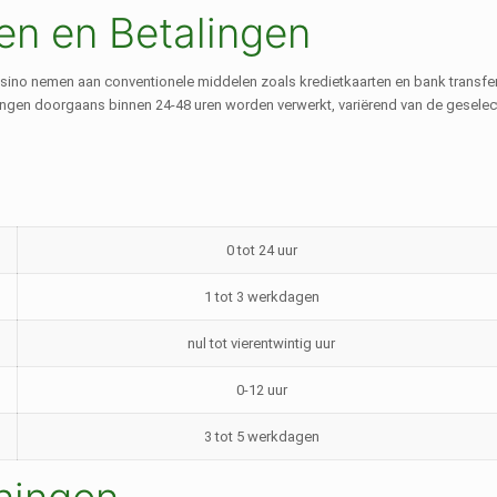
en en Betalingen
 casino nemen aan conventionele middelen zoals kredietkaarten en bank transf
alingen doorgaans binnen 24-48 uren worden verwerkt, variërend van de geselec
0 tot 24 uur
1 tot 3 werkdagen
nul tot vierentwintig uur
0-12 uur
3 tot 5 werkdagen