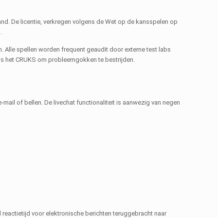
land. De licentie, verkregen volgens de Wet op de kansspelen op
.
 Alle spellen worden frequent geaudit door externe test labs
oals het CRUKS om probleemgokken te bestrijden.
mail of bellen. De livechat functionaliteit is aanwezig van negen
 reactietijd voor elektronische berichten teruggebracht naar