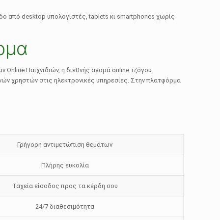
ο από desktop υπολογιστές, tablets κι smartphones χωρίς
ρμα
nline Παιχνιδιών, η διεθνής αγορά online τζόγου
θνών χρηστών στις ηλεκτρονικές υπηρεσίες. Στην πλατφόρμα
Γρήγορη αντιμετώπιση θεμάτων
Πλήρης ευκολία
Ταχεία είσοδος προς τα κέρδη σου
24/7 διαθεσιμότητα