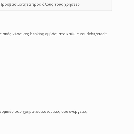
Προσβασιμότητα προς όλους τους χρήστες
ιακές κλασικές banking εμβάσματα καθώς και debit/credit
ονομικές σας χρηματοοικονομικές σου ενέργειες.