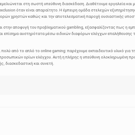
 θεμελιώνεται στη σωστή υπεύθυνη διασκέδαση. Διαθέτουμε εργαλεία και
-exclusion όταν είναι απαραίτητο. Η έμπειρη ομάδα στελεχών εξυπηρέτηση
φορών χρηστών καθώς και την αποτελεσματική παροχή ουσιαστικής υποσ
ται στην αποφυγή του προβληματικού gambling, εξασφαλίζοντας πως η εμ
εται επίσημα αυστηρότατα μέσω ειδικών διαφόρων ελέγχων επαλήθευσης 
αι πολύ από το απλό το online gaming: παρέχουμε εκπαιδευτικό υλικό για 
προσωπικών ορίων ελέγχου. Αυτή η πλήρης η υπεύθυνη ολοκληρωμένη προ
ς, διασκεδαστική και συνετή.