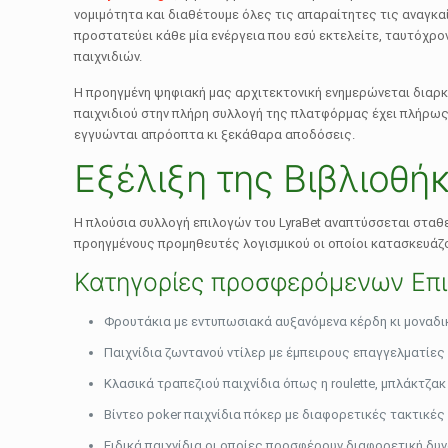
νομιμότητα και διαθέτουμε όλες τις απαραίτητες τις αναγκαί
προστατεύει κάθε μία ενέργεια που εσύ εκτελείτε, ταυτόχρ
παιχνιδιών.
Η προηγμένη ψηφιακή μας αρχιτεκτονική ενημερώνεται διαρκ
παιχνιδιού στην πλήρη συλλογή της πλατφόρμας έχει πλήρως
εγγυώνται απρόοπτα κι ξεκάθαρα αποδόσεις.
Εξέλιξη της Βιβλιοθή
Η πλούσια συλλογή επιλογών του LyraBet αναπτύσσεται σταθ
προηγμένους προμηθευτές λογισμικού οι οποίοι κατασκευάζου
Κατηγορίες προσφερόμενων Επι
Φρουτάκια με εντυπωσιακά αυξανόμενα κέρδη κι μοναδικ
Παιχνίδια ζωντανού ντίλερ με έμπειρους επαγγελματίες ν
Κλασικά τραπεζιού παιχνίδια όπως η roulette, μπλάκτζ
Βίντεο poker παιχνίδια πόκερ με διαφορετικές τακτικέ
Ειδικά παιχνίδια οι οποίες προσφέρουν διαφορετική δυν