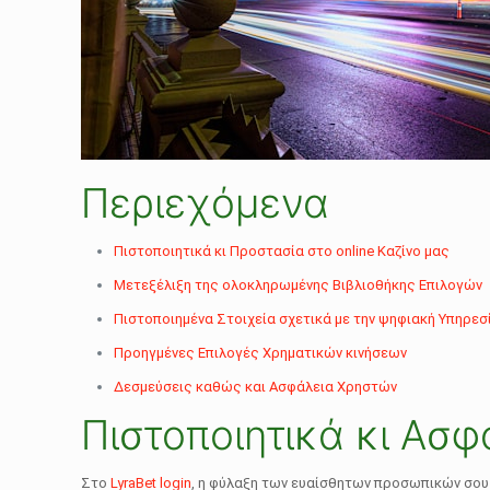
Περιεχόμενα
Πιστοποιητικά κι Προστασία στο online Καζίνο μας
Μετεξέλιξη της ολοκληρωμένης Βιβλιοθήκης Επιλογών
Πιστοποιημένα Στοιχεία σχετικά με την ψηφιακή Υπηρεσ
Προηγμένες Επιλογές Χρηματικών κινήσεων
Δεσμεύσεις καθώς και Ασφάλεια Χρηστών
Πιστοποιητικά κι Ασφ
Στο
LyraBet login
, η φύλαξη των ευαίσθητων προσωπικών σου