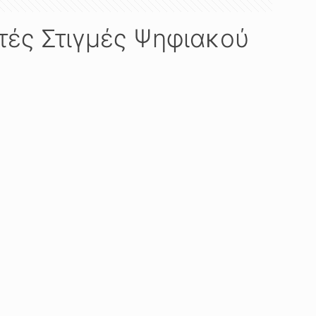
τές Στιγμές Ψηφιακού