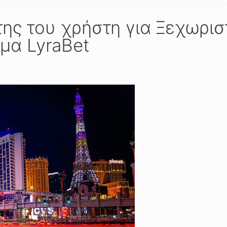
ης του χρήστη για Ξεχωρισ
μα LyraBet