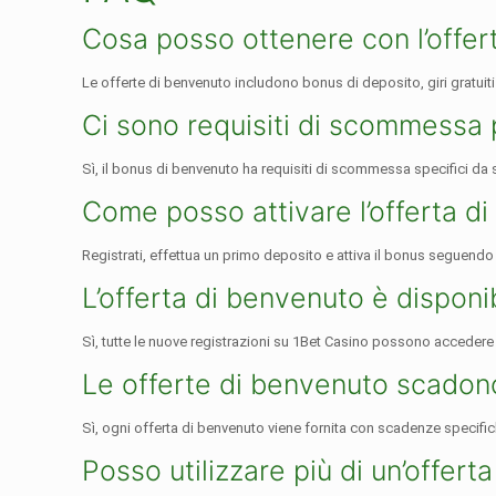
Cosa posso ottenere con l’offer
Le offerte di benvenuto includono bonus di deposito, giri gratuiti
Ci sono requisiti di scommessa 
Sì, il bonus di benvenuto ha requisiti di scommessa specifici da 
Come posso attivare l’offerta d
Registrati, effettua un primo deposito e attiva il bonus seguendo l
L’offerta di benvenuto è disponibi
Sì, tutte le nuove registrazioni su 1Bet Casino possono accedere 
Le offerte di benvenuto scadon
Sì, ogni offerta di benvenuto viene fornita con scadenze specific
Posso utilizzare più di un’offert