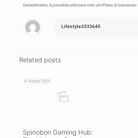
Generalmente, è possibile utilizzare solo un’offerta di benvenuto 
Lifestyle3333645
Related posts
8. August 2026
Spinobon Gaming Hub: