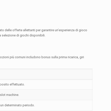
to delle offerte allettanti per garantire un’esperienza di gioco
selezione di giochi disponibili.
ozioni più comuni includono bonus sulla prima ricarica, giri
posito effettuato.
 slot machine.
u un determinato periodo.