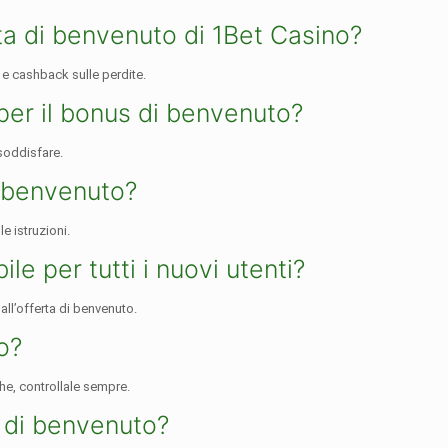
ta di benvenuto di 1Bet Casino?
 e cashback sulle perdite.
per il bonus di benvenuto?
soddisfare.
i benvenuto?
e istruzioni.
le per tutti i nuovi utenti?
all’offerta di benvenuto.
o?
he, controllale sempre.
a di benvenuto?