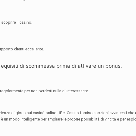
scoprire il casinò.
upporto clienti eccellente.
 requisiti di scommessa prima di attivare un bonus.
regolarmente per non perderti nulla di interessante.
enza di gioco sui casinò online. 1Bet Casino fornisce opzioni avvincenti che 
à è un modo intelligente per ampliare le proprie possibilità di vincita e per e