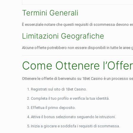
Termini Generali
È essenziale notare che questi requisiti di scommessa devono ess
Limitazioni Geografiche
Alcune offerte potrebbero non essere disponibili in tutte le aree g
Come Ottenere l’Offe
Ottenere le offerte di benvenuto su 1Bet Casino è un processo se
Registrati sul sito di 1Bet Casino.
Completa il tuo profilo e verifica la tua identità.
Effettua il primo deposito.
Attiva il bonus selezionato seguendo le istruzioni.
Inizia a giocare e soddisfa i requisiti di scommessa.