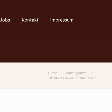
Jobs
Kontakt
Impressum
Home
Uncategorized
Offerte di Benvenuto 1Bet Casino