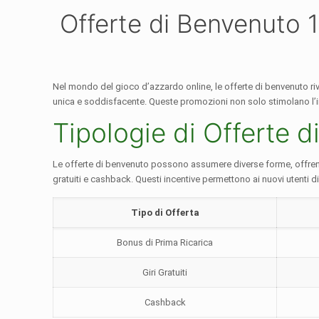
Offerte di Benvenuto 
Nel mondo del gioco d’azzardo online, le offerte di benvenuto riv
unica e soddisfacente. Queste promozioni non solo stimolano l’in
Tipologie di Offerte 
Le offerte di benvenuto possono assumere diverse forme, offrendo 
gratuiti e cashback. Questi incentive permettono ai nuovi utenti d
Tipo di Offerta
Bonus di Prima Ricarica
Giri Gratuiti
Cashback