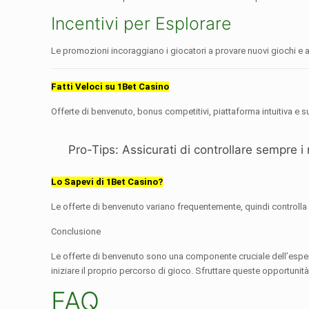
Incentivi per Esplorare
Le promozioni incoraggiano i giocatori a provare nuovi giochi e a 
Fatti Veloci su 1Bet Casino
Offerte di benvenuto, bonus competitivi, piattaforma intuitiva e s
Pro-Tips: Assicurati di controllare sempre i
Lo Sapevi di 1Bet Casino?
Le offerte di benvenuto variano frequentemente, quindi controlla 
Conclusione
Le offerte di benvenuto sono una componente cruciale dell’esperi
iniziare il proprio percorso di gioco. Sfruttare queste opportunit
FAQ