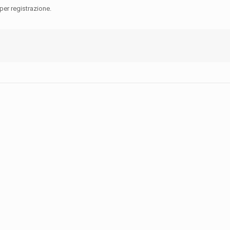
per registrazione.