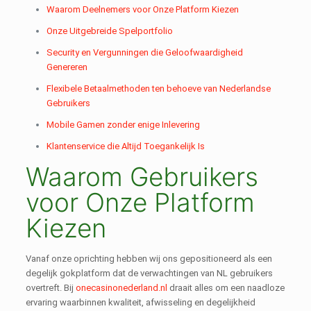
Waarom Deelnemers voor Onze Platform Kiezen
Onze Uitgebreide Spelportfolio
Security en Vergunningen die Geloofwaardigheid
Genereren
Flexibele Betaalmethoden ten behoeve van Nederlandse
Gebruikers
Mobile Gamen zonder enige Inlevering
Klantenservice die Altijd Toegankelijk Is
Waarom Gebruikers
voor Onze Platform
Kiezen
Vanaf onze oprichting hebben wij ons gepositioneerd als een
degelijk gokplatform dat de verwachtingen van NL gebruikers
overtreft. Bij
onecasinonederland.nl
draait alles om een naadloze
ervaring waarbinnen kwaliteit, afwisseling en degelijkheid