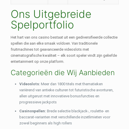
Ons Uitgebreide
Spelportfolio
Het hart van ons casino bestaat uit een gediversifieerde collectie
spellen die aan elke smaak voldoen. Van traditionele
fruitmachines tot geavanceerde videoslots met
cinematografische kwaliteit – elk soort speler vindt zijn geliefde
entertainment op onze platform.
Categorieën die Wij Aanbieden
Videoslots:
Meer dan 1800 titels met thematieken
variërend van antieke culturen tot futuristische avonturen,
allen uitgerust met innovatieve bonusfuncties en
progressieve jackpots
Casinospellen:
Brede selectie blackjack-, roulette- en
baccarat-varianten met verschillende inzetlimieten voor
zowel beginners als high rollers