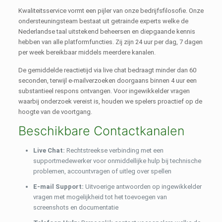
Kwaliteitsservice vormt een pijler van onze bedrijfsfilosofie. Onze
ondersteuningsteam bestaat uit getrainde experts welke de
Nederlandse taal uitstekend beheersen en diepgaande kennis
hebben van alle platformfuncties. Zij zijn 24 uur per dag, 7 dagen
per week bereikbaar middels meerdere kanalen.
De gemiddelde reactietijd via live chat bedraagt minder dan 60
seconden, terwijl e-mailverzoeken doorgaans binnen 4 uur een
substantieel respons ontvangen. Voor ingewikkelder vragen
waarbij onderzoek vereist is, houden we spelers proactief op de
hoogte van de voortgang.
Beschikbare Contactkanalen
Live Chat:
Rechtstreekse verbinding met een
supportmedewerker voor onmiddellijke hulp bij technische
problemen, accountvragen of uitleg over spellen
E-mail Support:
Uitvoerige antwoorden op ingewikkelder
vragen met mogelijkheid tot het toevoegen van
screenshots en documentatie