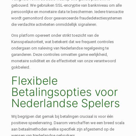
gebouwd. We gebruiken SSL-encryptie van bankniveau om alle
persoonlijke en monetaire data te beschermen. Iedere transactie
wordt gemonitord door geavanceerde fraudedetectiesystemen
die verdachte activiteiten onmiddellijk signaleren.
Ons platform opereert onder strikt toezicht van de
Kansspelautoriteit, wat betekent dat we frequent controles
ondergaan om naleving van Nederlandse regelgeving te
garanderen. Deze controles omvatten game eerlijkheid,
monetaire soliditeit en de effectiviteit van onze verantwoord
gokbeleid.
Flexibele
Betalingsopties voor
Nederlandse Spelers
Wij begrijpen dat gemak bij betalingen cruciaal is voor één
positieve speelervaring. Daarom verschaffen we een breed scala
aan betaalmethoden welke specifiek zijn afgestemd op de
wensen van Nederlandse gebruikers.