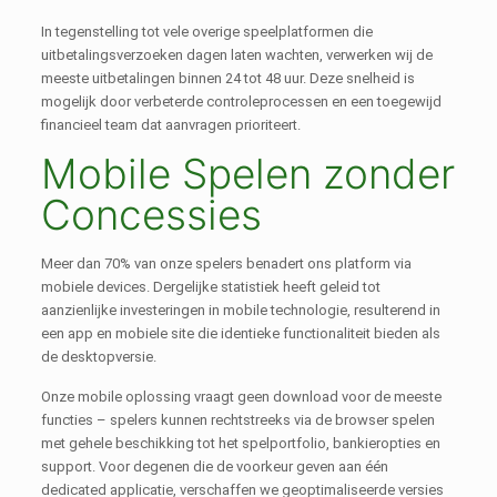
In tegenstelling tot vele overige speelplatformen die
uitbetalingsverzoeken dagen laten wachten, verwerken wij de
meeste uitbetalingen binnen 24 tot 48 uur. Deze snelheid is
mogelijk door verbeterde controleprocessen en een toegewijd
financieel team dat aanvragen prioriteert.
Mobile Spelen zonder
Concessies
Meer dan 70% van onze spelers benadert ons platform via
mobiele devices. Dergelijke statistiek heeft geleid tot
aanzienlijke investeringen in mobile technologie, resulterend in
een app en mobiele site die identieke functionaliteit bieden als
de desktopversie.
Onze mobile oplossing vraagt geen download voor de meeste
functies – spelers kunnen rechtstreeks via de browser spelen
met gehele beschikking tot het spelportfolio, bankieropties en
support. Voor degenen die de voorkeur geven aan één
dedicated applicatie, verschaffen we geoptimaliseerde versies