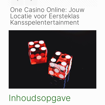
One Casino Online: Jouw
Locatie voor Eersteklas
Kansspelentertainment
Inhoudsopgave