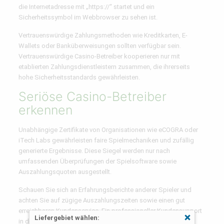
die Internetadresse mit „https://“ startet und ein
Sicherheitssymbol im Webbrowser zu sehen ist.
Vertrauenswürdige Zahlungsmethoden wie Kreditkarten, E-
Wallets oder Banküberweisungen sollten verfügbar sein.
Vertrauenswürdige Casino-Betreiber kooperieren nur mit
etablierten Zahlungsdienstleistern zusammen, die ihrerseits
hohe Sicherheitsstandards gewährleisten.
Seriöse Casino-Betreiber
erkennen
Unabhängige Zertifikate von Organisationen wie eCOGRA oder
iTech Labs gewährleisten faire Spielmechaniken und zufällig
generierte Ergebnisse. Diese Siegel werden nur nach
umfassenden Überprüfungen der Spielsoftware sowie
Auszahlungsquoten ausgestellt.
Schauen Sie sich an Erfahrungsberichte anderer Spieler und
achten Sie auf zügige Auszahlungszeiten sowie einen gut
erreichbaren Kundenservice. Ein professioneller Kundensupport
Liefergebiet wählen:
Schließen
in deutscher Sprache, transparente Bonusregeln und ein