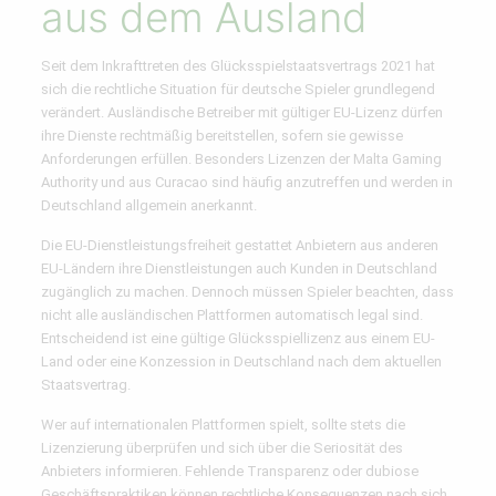
aus dem Ausland
Seit dem Inkrafttreten des Glücksspielstaatsvertrags 2021 hat
sich die rechtliche Situation für deutsche Spieler grundlegend
verändert. Ausländische Betreiber mit gültiger EU-Lizenz dürfen
ihre Dienste rechtmäßig bereitstellen, sofern sie gewisse
Anforderungen erfüllen. Besonders Lizenzen der Malta Gaming
Authority und aus Curacao sind häufig anzutreffen und werden in
Deutschland allgemein anerkannt.
Die EU-Dienstleistungsfreiheit gestattet Anbietern aus anderen
EU-Ländern ihre Dienstleistungen auch Kunden in Deutschland
zugänglich zu machen. Dennoch müssen Spieler beachten, dass
nicht alle ausländischen Plattformen automatisch legal sind.
Entscheidend ist eine gültige Glücksspiellizenz aus einem EU-
Land oder eine Konzession in Deutschland nach dem aktuellen
Staatsvertrag.
Wer auf internationalen Plattformen spielt, sollte stets die
Lizenzierung überprüfen und sich über die Seriosität des
Anbieters informieren. Fehlende Transparenz oder dubiose
Geschäftspraktiken können rechtliche Konsequenzen nach sich