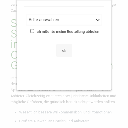
verantwortungsvolles Spielerlebnis zeichnen vertrauenswürdige
Casinos aus.
Stärken und
Schwächen von
Ich möchte meine Bestellung abholen
internationalen
Online-
Glücksspielanbietern
Internationale Gaming-Plattformen stellen zur Verfügung
deutschen Spielern oft attraktive Boni, eine größere
Spielauswahl und höhere Auszahlungsquoten als inländische
Anbieter. Gleichzeitig existieren aber juristische Unklarheiten und
mögliche Gefahren, die gründlich berücksichtigt werden sollten.
Wesentlich bessere Willkommensboni und Promotionen
Größere Auswahl an Spielen und Anbietern