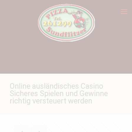
Online ausländisches Casino
Sicheres Spielen und Gewinne
richtig versteuert werden