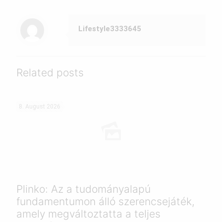
Lifestyle3333645
Related posts
8. August 2026
Plinko: Az a tudományalapú
fundamentumon álló szerencsejáték,
amely megváltoztatta a teljes