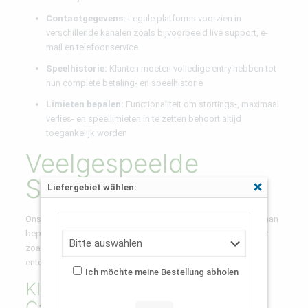
Contactgegevens:
Legale platforms voorzien in
verschillende kanalen zoals bijvoorbeeld live support, e-
mail en telefoonservice
Speelhistorie:
Klanten moeten volledige entry hebben tot
hun complete betaling- en speelhistorie
Limieten bepalen:
Functionaliteit om stortings-, maximaal
verlies- en speellimieten in te zetten behoort altijd
toegankelijk worden
Veelgespeelde
Spelcategorieën
Liefergebiet wählen:
Schließen
Ons gamecollectie bevat variërende types die ieder voldoen aan
bepaalde eisen nakomen. Deze variatie verzekert hiervoor dat
zoal starters als geoefende gokkers persoonlijke ideale
entertainment vinden.
Ich möchte meine Bestellung abholen
Klassieke tafelspelen en Live
Casino