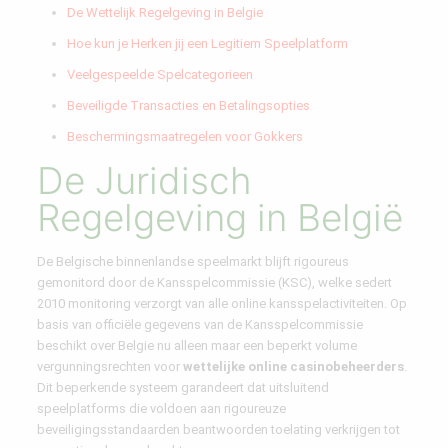
De Wettelijk Regelgeving in Belgie
Hoe kun je Herken jij een Legitiem Speelplatform
Veelgespeelde Spelcategorieen
Beveiligde Transacties en Betalingsopties
Beschermingsmaatregelen voor Gokkers
De Juridisch
Regelgeving in België
De Belgische binnenlandse speelmarkt blijft rigoureus
gemonitord door de Kansspelcommissie (KSC), welke sedert
2010 monitoring verzorgt van alle online kansspelactiviteiten. Op
basis van officiële gegevens van de Kansspelcommissie
beschikt over Belgie nu alleen maar een beperkt volume
vergunningsrechten voor
wettelijke online casinobeheerders
.
Dit beperkende systeem garandeert dat uitsluitend
speelplatforms die voldoen aan rigoureuze
beveiligingsstandaarden beantwoorden toelating verkrijgen tot