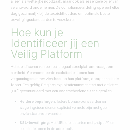
alleen als wettelijke noodzaak, maar ook als essentiële pijler van
verantwoord ondernemen. De compliance-afdeling opereert elke
dag gezamenlijk bij de toezichthouders om optimale beste
beveiligingsstandaarden te verzekeren.
Hoe kun je
Identificeer jij een
Veilig Platform
Het identificeren van een echt legaal speelplatform vraagt om
alertheid. Gerenommeerde exploitanten tonen hun
vergunningsnummer zichtbaar op hun platform, doorgaans in de
footer. Een geldig Belgisch exploitatienummer start met de letter
„B+“
gecontinueerd met een onderscheidende serie getallen.
Heldere bepalingen:
Iedere bonusvoorwaarden en
wageringeisen dienen expliciet vermeld zijn met geen
onzichtbare voorwaarden
SSL-beveiliging:
Het URL dient starten met „https://“ en
een slotje tonen in de adresbalk