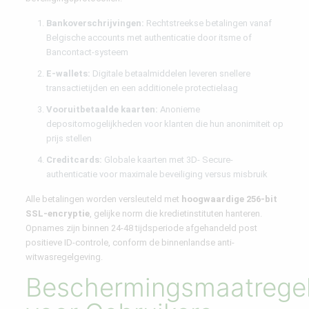
Bankoverschrijvingen:
Rechtstreekse betalingen vanaf
Belgische accounts met authenticatie door itsme of
Bancontact-systeem
E-wallets:
Digitale betaalmiddelen leveren snellere
transactietijden en een additionele protectielaag
Vooruitbetaalde kaarten:
Anonieme
depositomogelijkheden voor klanten die hun anonimiteit op
prijs stellen
Creditcards:
Globale kaarten met 3D- Secure-
authenticatie voor maximale beveiliging versus misbruik
Alle betalingen worden versleuteld met
hoogwaardige 256-bit
SSL-encryptie
, gelijke norm die kredietinstituten hanteren.
Opnames zijn binnen 24-48 tijdsperiode afgehandeld post
positieve ID-controle, conform de binnenlandse anti-
witwasregelgeving.
Beschermingsmaatrege