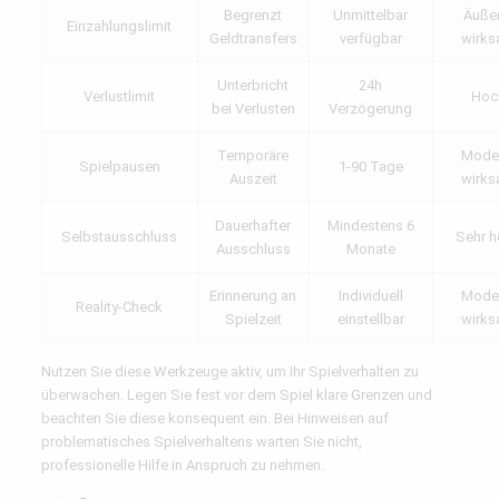
Begrenzt
Unmittelbar
Äußer
Einzahlungslimit
Geldtransfers
verfügbar
wirk
Unterbricht
24h
Verlustlimit
Hoc
bei Verlusten
Verzögerung
Temporäre
Mode
Spielpausen
1-90 Tage
Auszeit
wirk
Dauerhafter
Mindestens 6
Selbstausschluss
Sehr 
Ausschluss
Monate
Erinnerung an
Individuell
Mode
Reality-Check
Spielzeit
einstellbar
wirk
Nutzen Sie diese Werkzeuge aktiv, um Ihr Spielverhalten zu
überwachen. Legen Sie fest vor dem Spiel klare Grenzen und
beachten Sie diese konsequent ein. Bei Hinweisen auf
problematisches Spielverhaltens warten Sie nicht,
professionelle Hilfe in Anspruch zu nehmen.