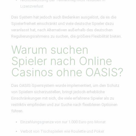
Lizenzverlust
Das System hat jedoch auch Bedenken ausgelöst, da es die
Spielerfreiheit einschränkt und viele deutsche Spieler dazu
veranlasst hat, nach Alternativen außerhalb des deutschen
Regulierungsrahmens zu suchen, die größere Flexibilität bieten.
Warum suchen
Spieler nach Online
Casinos ohne OASIS?
Das OASIS-Sperrsystem wurde implementiert, um den Schutz
von Spielern sicherzustellen, bringt jedoch erhebliche
Einschränkungen mit sich, die viele erfahrene Spieler als zu
restriktiv empfinden und zur Suche nach flexibleren Optionen
führen.
Einzahlungsgrenze von nur 1.000 Euro pro Monat
Verbot von Tischspielen wie Roulette und Poker