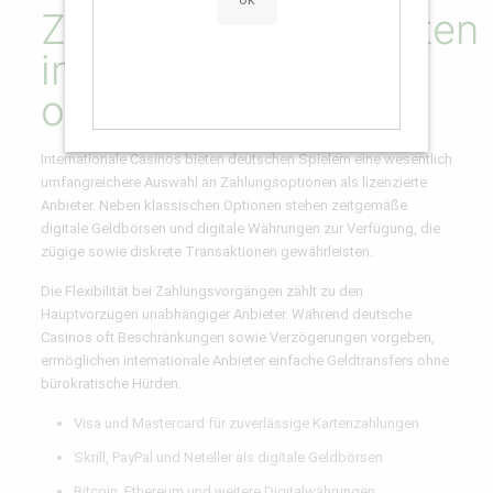
Zahlungsmöglichkeiten
in Online Casinos
ohne OASIS
Internationale Casinos bieten deutschen Spielern eine wesentlich
umfangreichere Auswahl an Zahlungsoptionen als lizenzierte
Anbieter. Neben klassischen Optionen stehen zeitgemäße
digitale Geldbörsen und digitale Währungen zur Verfügung, die
zügige sowie diskrete Transaktionen gewährleisten.
Die Flexibilität bei Zahlungsvorgängen zählt zu den
Hauptvorzügen unabhängiger Anbieter. Während deutsche
Casinos oft Beschränkungen sowie Verzögerungen vorgeben,
ermöglichen internationale Anbieter einfache Geldtransfers ohne
bürokratische Hürden.
Visa und Mastercard für zuverlässige Kartenzahlungen
Skrill, PayPal und Neteller als digitale Geldbörsen
Bitcoin, Ethereum und weitere Digitalwährungen