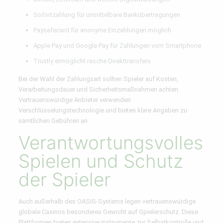
Sofortzahlung für unmittelbare Bankübertragungen
Paysafecard für anonyme Einzahlungen möglich
Apple Pay und Google Pay für Zahlungen vom Smartphone
Trustly ermöglicht rasche Direkttransfers
Bei der Wahl der Zahlungsart sollten Spieler auf Kosten,
Verarbeitungsdauer und Sicherheitsmaßnahmen achten.
Vertrauenswürdige Anbieter verwenden
Verschlüsselungstechnologie und bieten klare Angaben zu
sämtlichen Gebühren an.
Verantwortungsvolles
Spielen und Schutz
der Spieler
Auch außerhalb des OASIS-Systems legen vertrauenswürdige
globale Casinos besonderes Gewicht auf Spielerschutz. Diese
Plattformen bieten extensive Instrumente zur Selbstkontrolle und