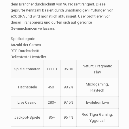
dem Branchendurchschnitt von 96 Prozent rangiert. Diese
geprüfte Kennzahl basiert durch unabhängigen Prüfungen von
eCOGRA und wird monatlich aktualisiert. User profitieren von
dieser Transparenz und dürfen sich auf gerechte
Gewinnchancen verlassen.
Spielkategorie
Anzahl der Games
RTP-Durchschnitt
Beliebteste Hersteller
NetEnt, Pragmatic
Spielautomaten
1.800+
96,8%
Play
Microgaming,
Tischspiele
450+
98,2%
Playtech
Live Casino
280+
97,5%
Evolution Live
Red Tiger Gaming,
Jackpot-Spiele
85+
95,4%
Yggdrasil