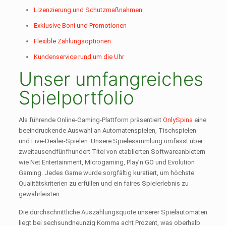
Lizenzierung und Schutzmaßnahmen
Exklusive Boni und Promotionen
Flexible Zahlungsoptionen
Kundenservice rund um die Uhr
Unser umfangreiches
Spielportfolio
Als führende Online-Gaming-Plattform präsentiert
OnlySpins
eine
beeindruckende Auswahl an Automatenspielen, Tischspielen
und Live-Dealer-Spielen. Unsere Spielesammlung umfasst über
zweitausendfünfhundert Titel von etablierten Softwareanbietern
wie Net Entertainment, Microgaming, Play’n GO und Evolution
Gaming. Jedes Game wurde sorgfältig kuratiert, um höchste
Qualitätskriterien zu erfüllen und ein faires Spielerlebnis zu
gewährleisten.
Die durchschnittliche Auszahlungsquote unserer Spielautomaten
liegt bei sechsundneunzig Komma acht Prozent, was oberhalb