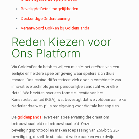
Beveiligde Betaalmogelijkheden
Deskundige Ondersteuning
Verantwoord Gokken bij GoldenPanda
Reden Kiezen voor
Ons Platform
Via GoldenPanda hebben wij een missie: het creëren van een
eerlijke en heldere speelomgeving waar spelers zich thuis
ervaren. Ons casino differentieert zich door ’n combinatie van
innovatieve technologie en persoonlijke aandacht voor elke
detail. We bezitten over een formele licentie van het
Kansspelautoriteit (KSA), wat bevestigt dat we voldoen aan elke
Nederlandse wet- plus regelgeving voor digitale kansspelen.
De
goldenpanda
levert een speelervaring die draait om
betrouwbaarheid en betrouwbaarheid. Onze
beveiligingsprotocollen maken toepassing van 256-bit SSL-
beveiliging, dezelfde standaard welke banken wereldwijd