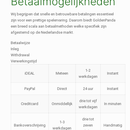
Betaalmogelijkheden
Wij begrijpen dat snelle en betrouwbare betalingen essentieel
zijn voor een prettige spelervaring. Daarom biedt GoldenPanda
een breed scala aan betaalmethoden welke specifiek zijn
afgestemd op de Nederlandse markt.
Betaalwijze
Inleg
Withdrawal
Verwerkingstijd
1-2
iDEAL
Meteen
Instant
werkdagen
PayPal
Direct
24 uur
Instant
drie tot vijf
Creditcard
Onmiddellijk
In minuten
werkdagen
drie tot
1-3
Bankoverschrijving
zeven
Handmatig
werkdagen