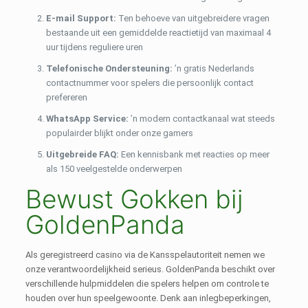
E-mail Support:
Ten behoeve van uitgebreidere vragen
bestaande uit een gemiddelde reactietijd van maximaal 4
uur tijdens reguliere uren
Telefonische Ondersteuning:
’n gratis Nederlands
contactnummer voor spelers die persoonlijk contact
prefereren
WhatsApp Service:
’n modern contactkanaal wat steeds
populairder blijkt onder onze gamers
Uitgebreide FAQ:
Een kennisbank met reacties op meer
als 150 veelgestelde onderwerpen
Bewust Gokken bij
GoldenPanda
Als geregistreerd casino via de Kansspelautoriteit nemen we
onze verantwoordelijkheid serieus. GoldenPanda beschikt over
verschillende hulpmiddelen die spelers helpen om controle te
houden over hun speelgewoonte. Denk aan inlegbeperkingen,