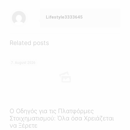
Lifestyle3333645
Related posts
7. August 2026
Ο Οδηγός για τις Πλατφόρμες
Στοιχηματισμού: Όλα όσα Χρειάζεται
να Ξέρετε