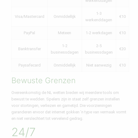
werkenddagen
1-3
Visa/Mastercard
Onmiddellijk
€10
werkenddagen
PayPal
Meteen
1-2 werkdagen
€10
1-2
2-5
Banktransfer
€20
businessdagen
businessdagen
Paysafecard
Onmiddellijk
Niet aanwezig
€10
Bewuste Grenzen
Overeenkomstig de NL wetten bieden wij meerdere tools om
bewust te wedden. Spelers zijn in staat zelf grenzen instellen
voor stortingen, verliezen en gametijd. Die voorzieningen
garanderen ervoor dat internet gokken ’n type van vermaak vormt
en niet verslechtert tot vervelend gedrag.
24/7