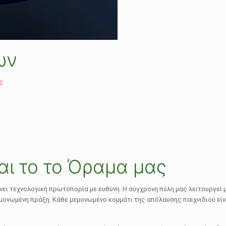
ων
ς
αι το το Όραμα μας
ι τεχνολογική πρωτοπορία με ευθύνη. Η σύγχρονη πύλη μας λειτουργεί μ
μονωμένη πράξη. Κάθε μεμονωμένο κομμάτι της απόλαυσης παιχνιδιού είνα