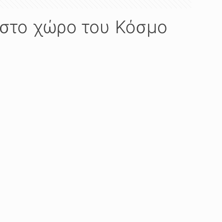
 στο χώρο του Κόσμο