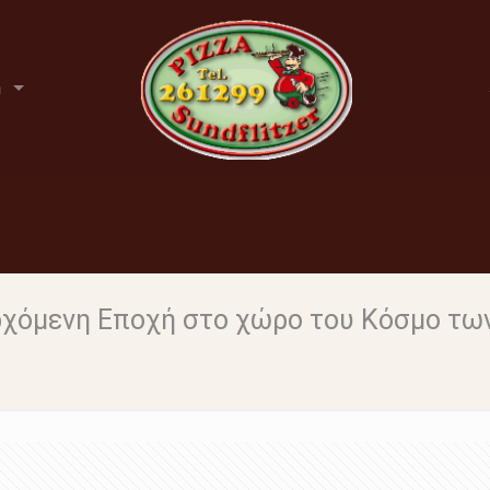
n
ερχόμενη Εποχή στο χώρο του Κόσμο τω