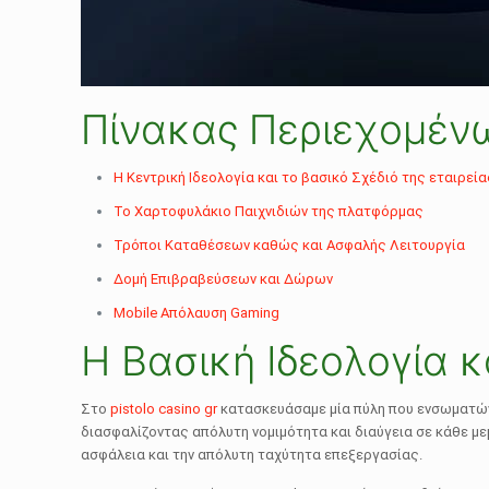
Πίνακας Περιεχομέν
Η Κεντρική Ιδεολογία και το βασικό Σχέδιό της εταιρεία
Το Χαρτοφυλάκιο Παιχνιδιών της πλατφόρμας
Τρόποι Καταθέσεων καθώς και Ασφαλής Λειτουργία
Δομή Επιβραβεύσεων και Δώρων
Mobile Απόλαυση Gaming
Η Βασική Ιδεολογία κ
Στο
pistolo casino gr
κατασκευάσαμε μία πύλη που ενσωματώνε
διασφαλίζοντας απόλυτη νομιμότητα και διαύγεια σε κάθε με
ασφάλεια και την απόλυτη ταχύτητα επεξεργασίας.