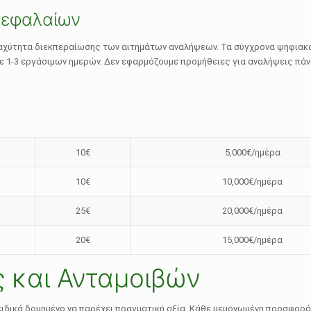
Κεφαλαίων
τη ταχύτητα διεκπεραίωσης των αιτημάτων αναλήψεων. Τα σύγχρονα ψηφιακά
 1-3 εργάσιμων ημερών. Δεν εφαρμόζουμε προμήθειες για αναλήψεις πάν
10€
5,000€/ημέρα
10€
10,000€/ημέρα
25€
20,000€/ημέρα
20€
15,000€/ημέρα
 και Ανταμοιβών
 ειδικά δομημένο να παρέχει πραγματική αξία. Κάθε μεμονωμένη προσφο