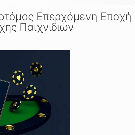
ινοτόμος Επερχόμενη Εποχή
χης Παιχνιδιών