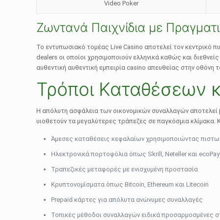
Video Poker
Ζωντανά Παιχνίδια με Πραγματι
Το εντυπωσιακό τομέας Live Casino αποτελεί τον κεντρικό π
dealers οι οποίοι χρησιμοποιούν ελληνικά καθώς και διεθν
αυθεντική αυθεντική εμπειρία casino απευθείας στην οθόνη τ
Τρόποι Καταθέσεων 
Η απόλυτη ασφάλεια των οικονομικών συναλλαγών αποτελεί β
υιοθετούν τα μεγαλύτερες τράπεζες σε παγκόσμια κλίμακα. 
Άμεσες καταθέσεις κεφαλαίων χρησιμοποιώντας πιστωτι
Ηλεκτρονικά πορτοφόλια όπως Skrill, Neteller και ecoPay
Τραπεζικές μεταφορές με ενισχυμένη προστασία
Κρυπτονομίσματα όπως Bitcoin, Ethereum και Litecoin
Prepaid κάρτες για απόλυτα ανώνυμες συναλλαγές
Τοπικές μέθοδοι συναλλαγών ειδικά προσαρμοσμένες σ