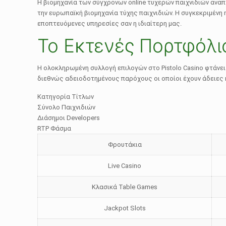
Η βιομηχανία των σύγχρονων online τυχερών παιχνιδιών ανα
την ευρωπαϊκή βιομηχανία τύχης παιχνιδιών. Η συγκεκριμέν
εποπτευόμενες υπηρεσίες σαν η ιδιαίτερη μας.
Το Εκτενές Πορτφόλι
Η ολοκληρωμένη συλλογή επιλογών στο Pistolo Casino φτάνε
διεθνώς αδειοδοτημένους παρόχους οι οποίοι έχουν άδειες κ
Κατηγορία Τίτλων
Σύνολο Παιχνιδιών
Διάσημοι Developers
RTP Φάσμα
Φρουτάκια
Live Casino
Κλασικά Table Games
Jackpot Slots