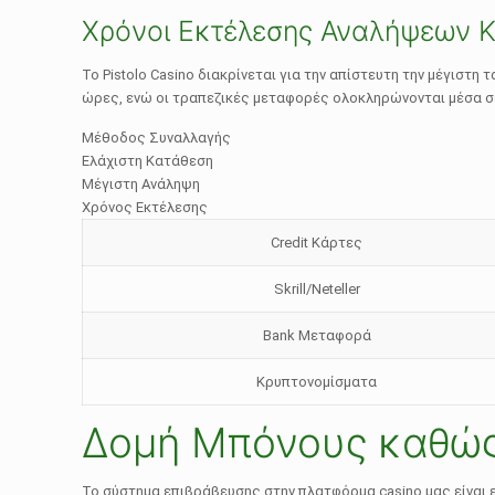
Χρόνοι Εκτέλεσης Αναλήψεων 
Το Pistolo Casino διακρίνεται για την απίστευτη την μέγισ
ώρες, ενώ οι τραπεζικές μεταφορές ολοκληρώνονται μέσα σε
Μέθοδος Συναλλαγής
Ελάχιστη Κατάθεση
Μέγιστη Ανάληψη
Χρόνος Εκτέλεσης
Credit Κάρτες
Skrill/Neteller
Bank Μεταφορά
Κρυπτονομίσματα
Δομή Μπόνους καθώς
Το σύστημα επιβράβευσης στην πλατφόρμα casino μας είναι