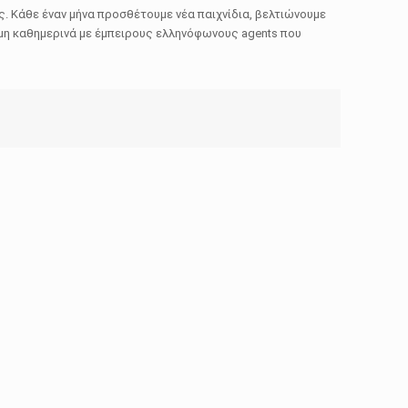
. Κάθε έναν μήνα προσθέτουμε νέα παιχνίδια, βελτιώνουμε
μη καθημερινά με έμπειρους ελληνόφωνους agents που