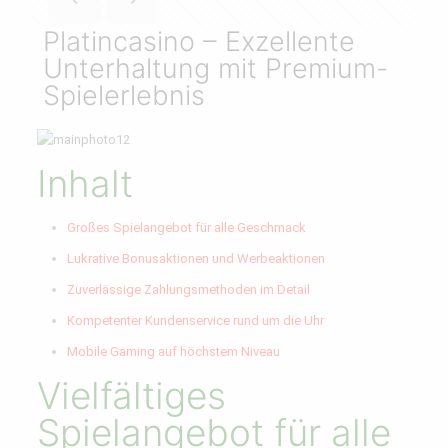
Platincasino – Exzellente
Unterhaltung mit Premium-
Spielerlebnis
Inhalt
Großes Spielangebot für alle Geschmack
Lukrative Bonusaktionen und Werbeaktionen
Zuverlässige Zahlungsmethoden im Detail
Kompetenter Kundenservice rund um die Uhr
Mobile Gaming auf höchstem Niveau
Vielfältiges
Spielangebot für alle