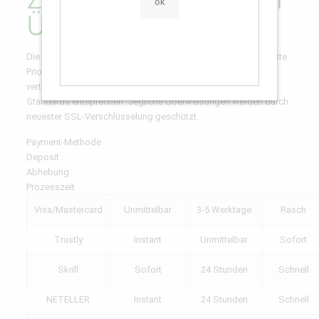
Überblick
Die Absicherung Ihrer Zahlungen hat beim Platin-Casino oberste
Priorität. Wir offerieren eine vielfältige Auswahl an
vertrauenswürdigen Zahlungsoptionen, die maximalen
Standards entsprechen. Jegliche Überweisungen werden durch
neuester SSL-Verschlüsselung geschützt.
Payment-Methode
Deposit
Abhebung
Prozesszeit
Visa/Mastercard
Unmittelbar
3-5 Werktage
Rasch
Trustly
Instant
Unmittelbar
Sofort
Skrill
Sofort
24 Stunden
Schnell
NETELLER
Instant
24 Stunden
Schnell