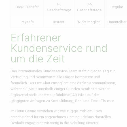
1-3
3-5
Bank Transfer
Regulär
Geschäftstage
Geschäftstage
Paysafe
Instant
Nicht möglich
Unmittelbar
Erfahrener
Kundenservice rund
um die Zeit
Das internationales Kundenservice-Team steht dir jeden Tag zur
Verfügung und beantwortet alle Fragen kompetent und
freundlich. Der Live-Chat ermöglicht eine direkte Kommunikation,
während E-Mails innerhalb einiger Stunden bearbeitet werden.
Ergänzend stellt unsere ausführliche FAQ Infos auf die
gängigsten Anfragen zu Kontoführung, Boni und Tech- Themen.
Im Platin Casino verstehen wir, wie zügige Problem-Fixes
entscheidend für ein angenehmes Gaming-Erlebnis darstellen.
Deshalb engagieren wir stetig in die Schulung unserer