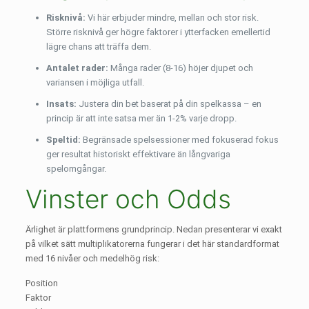
Risknivå:
Vi här erbjuder mindre, mellan och stor risk.
Större risknivå ger högre faktorer i ytterfacken emellertid
lägre chans att träffa dem.
Antalet rader:
Många rader (8-16) höjer djupet och
variansen i möjliga utfall.
Insats:
Justera din bet baserat på din spelkassa – en
princip är att inte satsa mer än 1-2% varje dropp.
Speltid:
Begränsade spelsessioner med fokuserad fokus
ger resultat historiskt effektivare än långvariga
spelomgångar.
Vinster och Odds
Ärlighet är plattformens grundprincip. Nedan presenterar vi exakt
på vilket sätt multiplikatorerna fungerar i det här standardformat
med 16 nivåer och medelhög risk:
Position
Faktor