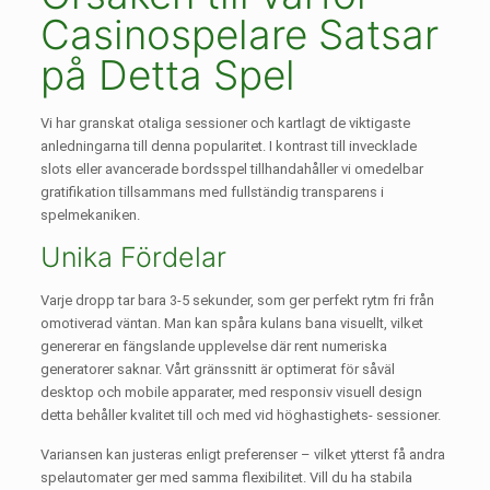
Casinospelare Satsar
på Detta Spel
Vi har granskat otaliga sessioner och kartlagt de viktigaste
anledningarna till denna popularitet. I kontrast till invecklade
slots eller avancerade bordsspel tillhandahåller vi omedelbar
gratifikation tillsammans med fullständig transparens i
spelmekaniken.
Unika Fördelar
Varje dropp tar bara 3-5 sekunder, som ger perfekt rytm fri från
omotiverad väntan. Man kan spåra kulans bana visuellt, vilket
genererar en fängslande upplevelse där rent numeriska
generatorer saknar. Vårt gränssnitt är optimerat för såväl
desktop och mobile apparater, med responsiv visuell design
detta behåller kvalitet till och med vid höghastighets- sessioner.
Variansen kan justeras enligt preferenser – vilket ytterst få andra
spelautomater ger med samma flexibilitet. Vill du ha stabila