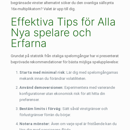
begränsade vinster alternativt söker du den ovanliga sällsynta
16x-multiplikatorn? Valet är upp till dig.
Effektiva Tips för Alla
Nya spelare och
Erfarna
Grundat på statistik från otaliga spelomgångar har vi presenterat
beprövade rekommendationer för bästa möjliga spelupplevelse:
Starta med minimal risk:
Lär dig med spelomgångarnas
mekanik innan du förändrar volatiliteten.
Använd demoversionen:
Experimentera med varierande
konfigurationer utan ekonomisk risk för att hitta din
preferenser.
Bestäm limits i förväg:
Sätt såväl vinstgränser och
förlustgränser förrän du börjar.
Notera mönster:
Även om varje spel är fristående kan du
lära dig med sessionens flöde.