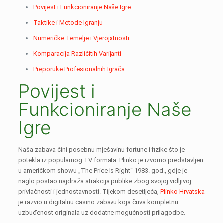
Povijest i Funkcioniranje Naše Igre
Taktike i Metode Igranju
Numeričke Temelje i Vjerojatnosti
Komparacija Različitih Varijanti
Preporuke Profesionalnih Igrača
Povijest i
Funkcioniranje Naše
Igre
Naša zabava čini posebnu mješavinu fortune i fizike što je
potekla iz popularnog TV formata. Plinko je izvorno predstavljen
u američkom showu „The Price Is Right“ 1983. god., gdje je
naglo postao najdraža atrakcija publike zbog svojoj vidljivoj
privlačnosti i jednostavnosti. Tijekom desetljeća,
Plinko Hrvatska
je razvio u digitalnu casino zabavu koja čuva kompletnu
uzbuđenost originala uz dodatne mogućnosti prilagodbe.