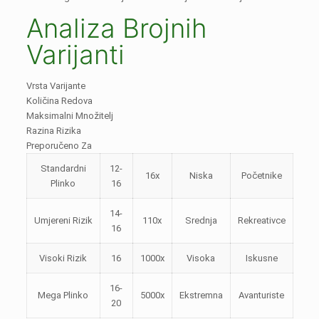
Analiza Brojnih
Varijanti
Vrsta Varijante
Količina Redova
Maksimalni Množitelj
Razina Rizika
Preporučeno Za
Standardni
12-
16x
Niska
Početnike
Plinko
16
14-
Umjereni Rizik
110x
Srednja
Rekreativce
16
Visoki Rizik
16
1000x
Visoka
Iskusne
16-
Mega Plinko
5000x
Ekstremna
Avanturiste
20