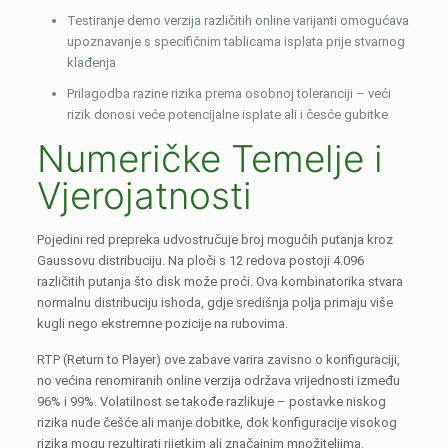
Testiranje demo verzija različitih online varijanti omogućava
upoznavanje s specifičnim tablicama isplata prije stvarnog
klađenja
Prilagodba razine rizika prema osobnoj toleranciji – veći
rizik donosi veće potencijalne isplate ali i česće gubitke
Numeričke Temelje i
Vjerojatnosti
Pojedini red prepreka udvostručuje broj mogućih putanja kroz
Gaussovu distribuciju. Na ploči s 12 redova postoji 4.096
različitih putanja što disk može proći. Ova kombinatorika stvara
normalnu distribuciju ishoda, gdje središnja polja primaju više
kugli nego ekstremne pozicije na rubovima.
RTP (Return to Player) ove zabave varira zavisno o konfiguraciji,
no većina renomiranih online verzija održava vrijednosti između
96% i 99%. Volatilnost se takođe razlikuje – postavke niskog
rizika nude češće ali manje dobitke, dok konfiguracije visokog
rizika mogu rezultirati rijetkim ali značajnim množiteljima.