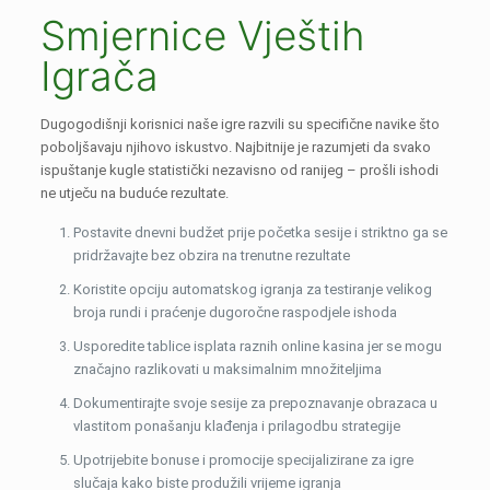
Smjernice Vještih
Igrača
Dugogodišnji korisnici naše igre razvili su specifične navike što
poboljšavaju njihovo iskustvo. Najbitnije je razumjeti da svako
ispuštanje kugle statistički nezavisno od ranijeg – prošli ishodi
ne utječu na buduće rezultate.
Postavite dnevni budžet prije početka sesije i striktno ga se
pridržavajte bez obzira na trenutne rezultate
Koristite opciju automatskog igranja za testiranje velikog
broja rundi i praćenje dugoročne raspodjele ishoda
Usporedite tablice isplata raznih online kasina jer se mogu
značajno razlikovati u maksimalnim množiteljima
Dokumentirajte svoje sesije za prepoznavanje obrazaca u
vlastitom ponašanju klađenja i prilagodbu strategije
Upotrijebite bonuse i promocije specijalizirane za igre
slučaja kako biste produžili vrijeme igranja