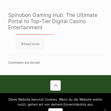
Spinobon Gaming Hub: The Ultimate
Portal to Top-Tier Digital Casino
Entertainment
Read more
Comments are closed.
© 2019 Pizza Sundflitzer. All Rights Reserved.
Diese Website benutzt Cookies. Wenn du die Website weiter
AGB’s
Haftungsausschluß
Datenschutz
nutzt, gehen wir von deinem Einverständnis aus.
Inhaltsstoffe (PDF)
Allergene (PDF)