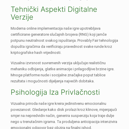
Tehnički Aspekti Digitalne
Verzije
Moderna online implementacija naše igre upotrebljava
certificirane generatore slučajnih brojeva (RNG) koji jamče
potpunu neutralnost svakog ispuštanja. Provably Fair tehnologija
dopušta igračima da verificiraju pravednost svake runde kroz
kriptografske hash vrijednosti.
Vizualna izvrsnost suvremenih verzija uključuje realističnu
mehaniku odbijanja, glatke animacije i prilagodljive brzine igre.
Mnoge platforme nude i socijalne značajke poput tablice
rezultata i mogućnosti dijeljenja najvećih dobitaka.
Psihologija Iza Privlačnosti
Vizualna priroda naše igre kreira jedinstvenu emocionalnu
povezanost. Gledanje kako disk prolazi kroz klinove, mijenjajući
smjer na nepredvidiv način, generira suspenziju koja traje dulje
nego u trenutačnim igrama. Ta produljena anticipacija intenzivira
emocionalni odgovor bez obzira na finalni ishod.