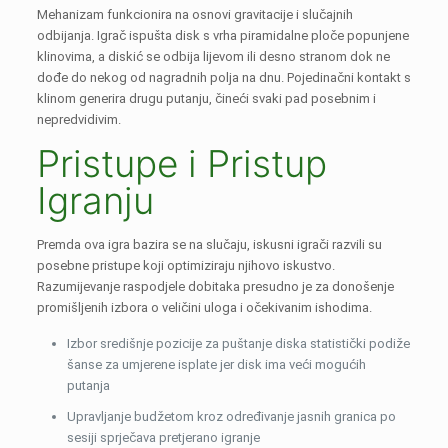
Mehanizam funkcionira na osnovi gravitacije i slučajnih
odbijanja. Igrač ispušta disk s vrha piramidalne ploče popunjene
klinovima, a diskić se odbija lijevom ili desno stranom dok ne
dođe do nekog od nagradnih polja na dnu. Pojedinačni kontakt s
klinom generira drugu putanju, čineći svaki pad posebnim i
nepredvidivim.
Pristupe i Pristup
Igranju
Premda ova igra bazira se na slučaju, iskusni igrači razvili su
posebne pristupe koji optimiziraju njihovo iskustvo.
Razumijevanje raspodjele dobitaka presudno je za donošenje
promišljenih izbora o veličini uloga i očekivanim ishodima.
Izbor središnje pozicije za puštanje diska statistički podiže
šanse za umjerene isplate jer disk ima veći mogućih
putanja
Upravljanje budžetom kroz određivanje jasnih granica po
sesiji sprječava pretjerano igranje