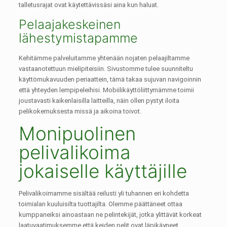
talletusrajat ovat käytettävissäsi aina kun haluat.
Pelaajakeskeinen
lähestymistapamme
Kehitämme palveluitamme yhtenään nojaten pelaajiltamme
vastaanotettuun mielipiteisiin. Sivustomme tulee suunniteltu
käyttömukavuuden periaattein, tämä takaa sujuvan navigoinnin
että yhteyden lempipeleihisi. Mobiilikäyttöliittymämme toimii
joustavasti kaikenlaisilla laitteilla, näin ollen pystyt iloita
pelikokemuksesta missä ja aikoina toivot.
Monipuolinen
pelivalikoima
jokaiselle käyttäjille
Pelivalikoimamme sisältää reilusti yli tuhannen eri kohdetta
toimialan kuuluisilta tuottajilta. Olemme päättäneet ottaa
kumppaneiksi ainoastaan ne pelintekijät, jotka ylittävät korkeat
laatuvaatimuksemme että keiden pelit ovat läpikäyneet