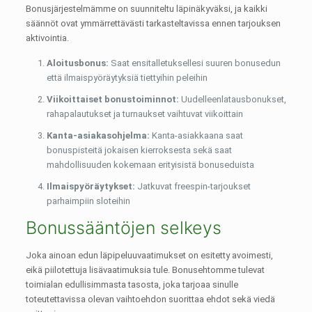
Bonusjärjestelmämme on suunniteltu läpinäkyväksi, ja kaikki
säännöt ovat ymmärrettävästi tarkasteltavissa ennen tarjouksen
aktivointia.
Aloitusbonus:
Saat ensitalletuksellesi suuren bonusedun
että ilmaispyöräytyksiä tiettyihin peleihin
Viikoittaiset bonustoiminnot:
Uudelleenlatausbonukset,
rahapalautukset ja turnaukset vaihtuvat viikoittain
Kanta-asiakasohjelma:
Kanta-asiakkaana saat
bonuspisteitä jokaisen kierroksesta sekä saat
mahdollisuuden kokemaan erityisistä bonuseduista
Ilmaispyöräytykset:
Jatkuvat freespin-tarjoukset
parhaimpiin sloteihin
Bonussääntöjen selkeys
Joka ainoan edun läpipeluuvaatimukset on esitetty avoimesti,
eikä piilotettuja lisävaatimuksia tule. Bonusehtomme tulevat
toimialan edullisimmasta tasosta, joka tarjoaa sinulle
toteutettavissa olevan vaihtoehdon suorittaa ehdot sekä viedä