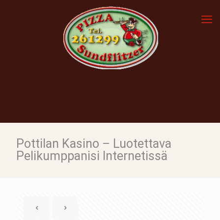
Pottilan Kasino – Luotettava
Pelikumppanisi Internetissä