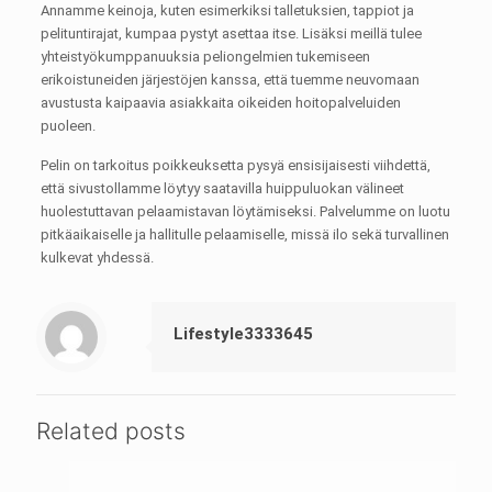
Annamme keinoja, kuten esimerkiksi talletuksien, tappiot ja
pelituntirajat, kumpaa pystyt asettaa itse. Lisäksi meillä tulee
yhteistyökumppanuuksia peliongelmien tukemiseen
erikoistuneiden järjestöjen kanssa, että tuemme neuvomaan
avustusta kaipaavia asiakkaita oikeiden hoitopalveluiden
puoleen.
Pelin on tarkoitus poikkeuksetta pysyä ensisijaisesti viihdettä,
että sivustollamme löytyy saatavilla huippuluokan välineet
huolestuttavan pelaamistavan löytämiseksi. Palvelumme on luotu
pitkäaikaiselle ja hallitulle pelaamiselle, missä ilo sekä turvallinen
kulkevat yhdessä.
Lifestyle3333645
Related posts