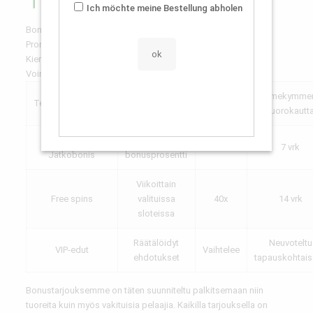
Ich möchte meine Bestellung abholen
Bonustyyppi
Promootio
Kierrätysvaatimus
Voimassaoloaika
Sata prosenttia
kolmekymme
Tervetuliaisbonnus
35x
ekatalletukselle
vuorokautt
Viikonpäivän
50 prosenttia
30x
7 vrk
Jatkobonis
bonusprosentti
Viikoittain
Free spins
valituissa
40x
14 vrk
sloteissa
Räätälöidyt
Neuvoteltu
VIP-edut
Vaihtelee
ehdotukset
tapauskohtais
Bonustarjouksemme on täten suunniteltu palkitsemaan niin
tuoreita kuin myös vakituisia pelaajia. Kaikilla tarjouksella on