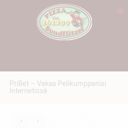
PriBet – Vakaa Pelikumppanisi
Internetissä