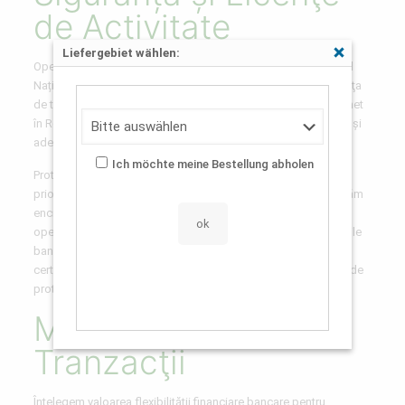
de Activitate
Liefergebiet wählen:
Schließen
Operăm în baza reglementările riguroase ale Oficiului Național
Național pentru Jocuri de Noroc ONJN (O.N.J.N.), având licenţa
de tipul L 1 pentru organizarea jocurilor de gambling pe internet
în România. Aceasta autorizare presupune audit-uri la trei luni și
aderare integrală cu cadrul legal din România în sector.
Ich möchte meine Bestellung abholen
Protecţia informaţiilor personale și financiare bancare este
prioritatea numărul unu noastră de top principală. Implementăm
encriptare SSL securizată de 256 de bits pentru toate cele
operațiunile, identic standard de securitate utilizat de instituţiile
bancare internaţionale. Sistemele informatice noastre au fost
certificat PCI DSS compliance nivel unu, nivelul mai înalt nivel de
protecție pentru procesarea securizată tranzacțiilor online.
Metode de Plată și
Tranzacţii
Înţelegem valoarea flexibilităţii financiare bancare pentru