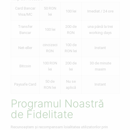
Card Bancar
50 RON
100 lei
Imediat / 24 ore
Visa/MC
lei
Transfer
200 de
una până la trei
100 lei
Bancar
RON
working days
cincizeci
100 de
Net-eller
Instant
RON
RON lei
100 RON
200 de
30 de minute
Bitcoin
lei
lei
maxim
50 de
Nu se
Paysafe Card
Instant
RON lei
aplică
Programul Noastră
de Fidelitate
Recunoaștem și recompensam loialitatea utilizatorilor prin