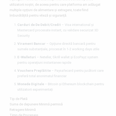
utilizatorii noștri, de aceea pentru care platforma am adăugat
multiple opțiuni de alimentare și extragere, toate fiind
îmbunătățită pentru viteză și siguranță.
Carduri de De Debit/Credit
– Visa international și
Mastercard procesate instant, cu validare securizat 3D
Security
Virament Bancar
– Opţiune directă bancară pentru
sumele substanțiale, procesat în 1-2 working days utile
E-Walleturi
– Neteller, Skrill wallet și EcoPayz system
pentru operațiuni instantanee rapide
Vouchere Preplătite
– Paysafecard pentru jucătorii care
preferă total anonimatul financiar
Monede Digitale
– Bitcoin și Ethereum blockchain pentru
utilizatorii experimentați
Tip de Plată
Suma de depunere Minimă permisă
Retragere Minimă
Timp de Procesare