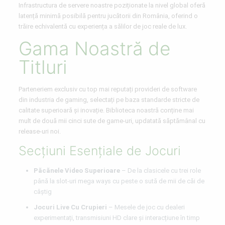
Infrastructura de servere noastre poziționate la nivel global oferă
latență minimă posibilă pentru jucătorii din România, oferind o
trăire echivalentă cu experiența a sălilor de joc reale de lux.
Gama Noastră de
Titluri
Parteneriem exclusiv cu top mai reputați provideri de software
din industria de gaming, selectați pe baza standarde stricte de
calitate superioară și inovație. Biblioteca noastră conține mai
mult de două mii cinci sute de game-uri, updatată săptămânal cu
release-uri noi.
Secțiuni Esențiale de Jocuri
Păcănele Video Superioare
– De la clasicele cu trei role
până la slot-uri mega ways cu peste o sută de mii de căi de
câștig
Jocuri Live Cu Crupieri
– Mesele de joc cu dealeri
experimentați, transmisiuni HD clare și interacțiune în timp