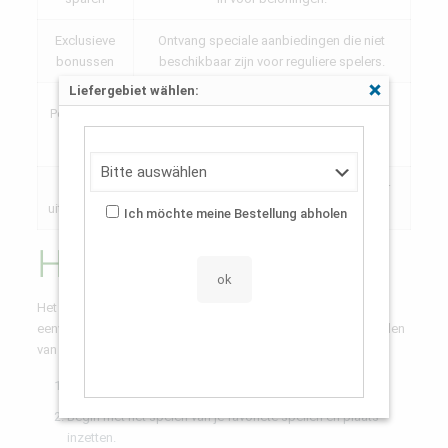
Exclusieve
Ontvang speciale aanbiedingen die niet
bonussen
beschikbaar zijn voor reguliere spelers.
Liefergebiet wählen:
Schließen
Geniet van een toegewezen
Persoonlijke
accountmanager die je persoonlijke
service
behoeften begrijpt.
Snellere
Profiteer van versnelde uitbetalingen voor
uitbetalingen
VIP-spelers.
Ich möchte meine Bestellung abholen
Hoe Word je VIP?
Het proces om VIP-status te verwerven bij Prive Casino is
eenvoudig en toegankelijk. Volg deze stappen om lid te worden
van het VIP-programma:
Registreer een account bij Prive Casino.
Begin met het spelen van je favoriete spellen en plaats
inzetten.