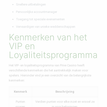
Snellere uitbetalingen
Persoonlijke accountmanager
Toegang tot speciale evenementen
Vervaardigen van unieke weddenschappen
Kenmerken van het
VIP en
Loyaliteitsprogramma
Het VIP- en loyaliteitsprogramma van Prive Casino heeft
verschillende kenmerken die het aantrekkelijk maken voor
spelers. Hieronder vind je een overzicht van de belangrijkste
kenmerken:
Kenmerk
Beschrijving
Punten
Verdien punten voor elke inzet en wissel ze
sparen
in voor beloningen.