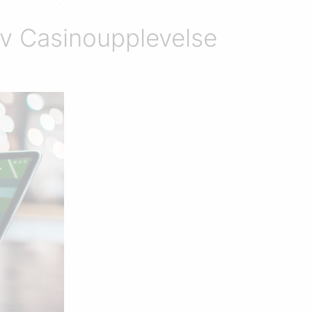
iv Casinoupplevelse