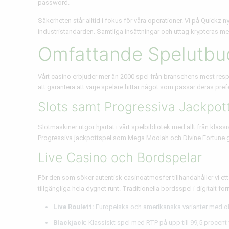
password.
Säkerheten står alltid i fokus för våra operationer. Vi på Quickz 
industristandarden. Samtliga insättningar och uttag krypteras 
Omfattande Spelutbud
Vårt casino erbjuder mer än 2000 spel från branschens mest resp
att garantera att varje spelare hittar något som passar deras pref
Slots samt Progressiva Jackpot
Slotmaskiner utgör hjärtat i vårt spelbibliotek med allt från kla
Progressiva jackpottspel som Mega Moolah och Divine Fortune ger 
Live Casino och Bordspelar
För den som söker autentisk casinoatmosfer tillhandahåller vi ett 
tillgängliga hela dygnet runt. Traditionella bordsspel i digitalt f
Live Roulett:
Europeiska och amerikanska varianter med ol
Blackjack:
Klassiskt spel med RTP på upp till 99,5 procent 