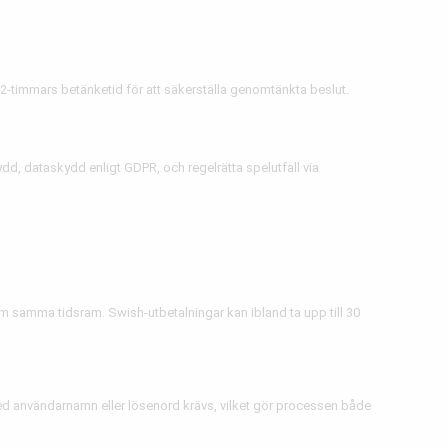
72-timmars betänketid för att säkerställa genomtänkta beslut.
ydd, dataskydd enligt GDPR, och regelrätta spelutfall via
m samma tidsram. Swish-utbetalningar kan ibland ta upp till 30
g med användarnamn eller lösenord krävs, vilket gör processen både