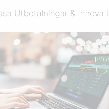
ssa Utbetalningar & Innovat