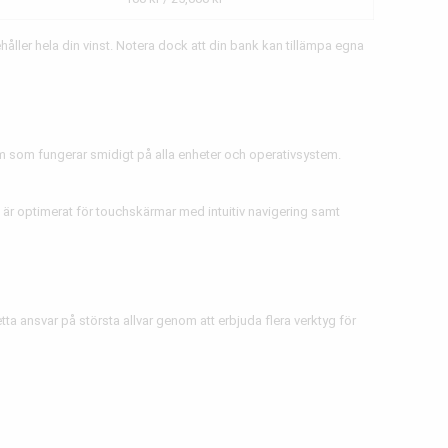
 behåller hela din vinst. Notera dock att din bank kan tillämpa egna
orm som fungerar smidigt på alla enheter och operativsystem.
 är optimerat för touchskärmar med intuitiv navigering samt
detta ansvar på största allvar genom att erbjuda flera verktyg för