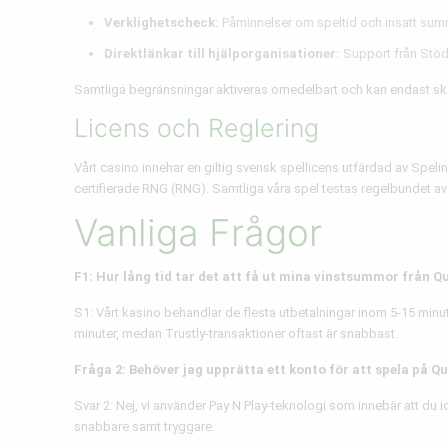
Verklighetscheck:
Påminnelser om speltid och insatt su
Direktlänkar till hjälporganisationer:
Support från Stöd
Samtliga begränsningar aktiveras omedelbart och kan endast skärp
Licens och Reglering
Vårt casino innehar en giltig svensk spellicens utfärdad av Spelin
certifierade RNG (RNG). Samtliga våra spel testas regelbundet
Vanliga Frågor
F1: Hur lång tid tar det att få ut mina vinstsummor från Q
S1: Vårt kasino behandlar de flesta utbetalningar inom 5-15 min
minuter, medan Trustly-transaktioner oftast är snabbast.
Fråga 2: Behöver jag upprätta ett konto för att spela på Q
Svar 2: Nej, vi använder Pay N Play-teknologi som innebär att du i
snabbare samt tryggare.