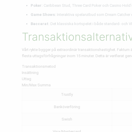
Poker:
Caribbean Stud, Three Card Poker och Casino Hold
Game Shows:
Interaktiva spelarutbud som Dream Catcher
Baccarat:
Det klassiska kortspelet i både standard- och VI
Transaktionsalternati
Vårt rykte bygger på extraordinär transaktionshastighet. Faktum 
flesta uttagsförfrågningar inom 15 minuter. Detta är verifierat
Transaktionsmetod
Insättning
Uttag
Min/Max Summa
Trustly
Banköverföring
Swish
Visa/Mastercard