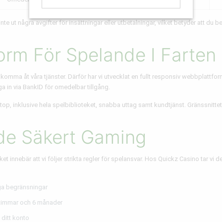
 inte ut några avgifter för insättningar eller utbetalningar, vilket betyder att du
orm För Spelande I Farten
 komma åt våra tjänster. Därför har vi utvecklat en fullt responsiv webbplattf
 in via BankID för omedelbar tillgång.
op, inklusive hela spelbiblioteket, snabba uttag samt kundtjänst. Gränssnittet
de Säkert Gaming
et innebär att vi följer strikta regler för spelansvar. Hos Quickz Casino tar vi 
iga begränsningar
 timmar och 6 månader
 ditt konto