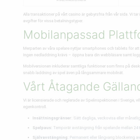
Alla transaktioner på vårt casino är gebyrsfria från vår sida. Vi tar
avgifter för vissa betalningstyper.
Mobilanpassad Plattf
Merparten av våra spelare nyttjar smartphones och tablets för att
Ingen nedladdning krävs – öppna bara din webbläsare samt logga
Mobilversionen inkluderar samtliga funktioner som finns på deskt
snabb laddning av spel även på långsammare mobilnät.
Vårt Åtagande Gällan
Vi är licensierade och reglerade av Spelinspektionen i Sverige, vilk
egenkontroll.
Insättningsgränser:
Sätt dagliga, veckovisa eller månatl
Spelpaus:
Temporär avstängning från spelande mellan 24
Självavstängning:
Permanent eller långvarig blockering av