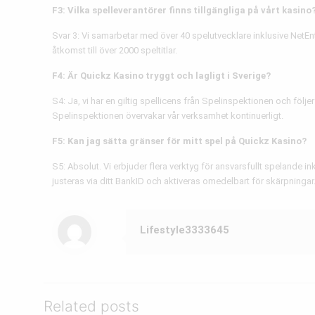
F3: Vilka spelleverantörer finns tillgängliga på vårt kasino
Svar 3: Vi samarbetar med över 40 spelutvecklare inklusive NetEn
åtkomst till över 2000 speltitlar.
F4: Är Quickz Kasino tryggt och lagligt i Sverige?
S4: Ja, vi har en giltig spellicens från Spelinspektionen och föl
Spelinspektionen övervakar vår verksamhet kontinuerligt.
F5: Kan jag sätta gränser för mitt spel på Quickz Kasino?
S5: Absolut. Vi erbjuder flera verktyg för ansvarsfullt spelande i
justeras via ditt BankID och aktiveras omedelbart för skärpningar
Lifestyle3333645
Related posts