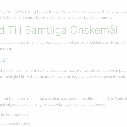
nyttjar BankID-verifiering för alla transaktioner, vilket säkerställer att dina 
med SSL-teknik, samma typ av säkerhet som svenska banker använder.
 Till Samtliga Önskemål
ekterade leverantörer. Vi på Quickz samarbetar med utvecklare som NetEnt, M
erenser.
tar
ssiska fruktmaskiner till moderna videoslots med avancerade bonusar. Vi uppdate
möjlighet till livsförändrande vinster som regelbundet överstiger miljontals 
stort live casino med erfarna dealers som sänder i realtid från studior. Roulett
ormat erbjuder också möjlighet att spela i egen takt utan tidspress.
ika insatsgränser
vid optimal strategi