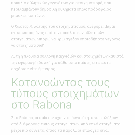
ποικιλία αθλητικών γεγονότων για στοιχηματισμό, που
περιλαμβάνουν δημοφιλή αθλήματα όπως ποδόσφαιρο,
μπάσκετ και τένις.
Ο
Κώστας Ρ.
, λάτρης του στοιχηματισμού, ανέφερε: „Είμαι
εντυπωσιασμένος από την ποικιλία των αθλητικών
στοιχημάτων. Μπορώ να βρω σχεδόν οποιοδήποτε γεγονός
να στοιχηματίσω!“
Αυτή η πλούσια συλλογή παιχνιδιών και στοιχημάτων καθιστά
την εφαρμογή ιδανική για κάθε τύπο παίκτη, είτε είστε
αρχάριος είτε έμπειρος.
Κατανοώντας τους
τύπους στοιχημάτων
στο Rabona
Στο Rabona, οι παίκτες έχουν τη δυνατότητα να επιλέξουν
από διάφορους τύπους στοιχημάτων. Από απλά στοιχήματα
μέχρι πιο σύνθετα, όπως τα παρολί, οι επιλογές είναι