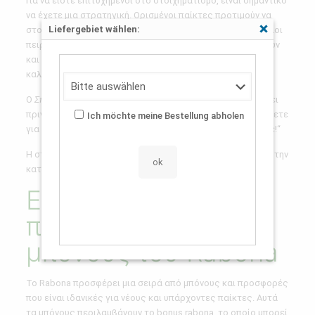
Για να είστε επιτυχημένοι στο στοιχηματισμό, είναι σημαντικό
να έχετε μια στρατηγική. Ορισμένοι παίκτες προτιμούν να
Liefergebiet wählen:
στοιχηματίζουν σε γεγονότα που γνωρίζουν καλά, ενώ άλλοι
Schließen
πειραματίζονται με νέες αγορές. Η γνώση των στατιστικών
και των τάσεων μπορεί να σας βοηθήσει να κάνετε
καλύτερες επιλογές.
Ο
ΣπύροςΤ.
συμβουλεύει: „Βεβαιωθείτε ότι έχετε ερευνήσει
πριν βάλετε τα στοιχήματά σας. Όσο περισσότερα γνωρίζετε
Ich möchte meine Bestellung abholen
για τις ομάδες ή τους παίκτες, τόσο καλύτερα θα τα πάτε!“
Η στρατηγική σας μπορεί να εξελιχθεί με την εμπειρία και την
κατανόηση των δυνατοτήτων του Rabona App.
Εκμετάλλευση των
προσφορών και
μπόνους του Rabona
Το Rabona προσφέρει μια σειρά από μπόνους και προσφορές
που είναι ιδανικές για νέους και υπάρχοντες παίκτες. Αυτά
τα μπόνους περιλαμβάνουν το bonus rabona, το οποίο μπορεί