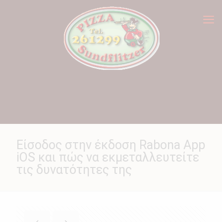
Είσοδος στην έκδοση Rabona App
iOS και πώς να εκμεταλλευτείτε
τις δυνατότητες της