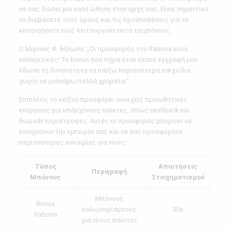
να σας δώσει μια καλή ώθηση στην αρχή σας. Είναι σημαντικό
να διαβάσετε τους όρους και τις προϋποθέσεις για να
κατανοήσετε πώς λειτουργούν αυτά τα μπόνους.
Ο
Μαρίνος Φ.
δήλωσε: „Οι προσφορές του Rabona είναι
εκπληκτικές! Το bonus που πήρα όταν έκανα εγγραφή μου
έδωσε τη δυνατότητα να παίξω περισσότερα παιχνίδια
χωρίς να ρισκάρω πολλά χρήματα.“
Επιπλέον, το καζίνο προσφέρει συνεχείς προωθητικές
ενέργειες για υπάρχοντες παίκτες, όπως cashback και
δωρεάν περιστροφές. Αυτές οι προσφορές μπορούν να
ενισχύσουν την εμπειρία σας και να σας προσφέρουν
περισσότερες ευκαιρίες για νίκες.
Τύπος
Απαιτήσεις
Περιγραφή
Μπόνους
Στοιχηματισμού
Μπόνους
Bonus
καλωσορίσματος
30x
Rabona
για νέους παίκτες