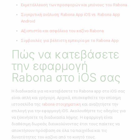
Εκμετάλλευση των προσφορών και μπόνους του Rabona
Συγκριτική ανάλυση: Rabona App iOS vs. Rabona App
Android
Αξιοπιστία και ασφάλεια του καζίνο Rabona
Συμβουλές για βέλτιστη εμπειρία με το Rabona App
Πώς να κατεβάσετε
την εφαρμογή
Rabona στο iOS σας
Η διαδικασία για να κατεβάσετε το Rabona app στο iOS σας
είναι απλή και γρήγορη. Αρχικά, επισκεφθείτε την επίσημη
ιστοσελίδα της
rabona στοιχηματικη
και αναζητήστε την
επιλογή για την εφαρμογή iOS. Ακολουθήστε τις οδηγίες για
να ξεκινήσετε τη διαδικασία λήψης. Η εφαρμογή είναι
διαθέσιμη δωρεάν, διευκολύνοντας έτσι τους παίκτες να
αποκτήσουν πρόσβαση σε όλα τα παιχνίδια και τις
δυνατότητες του καζίνο από το κινητό τους.