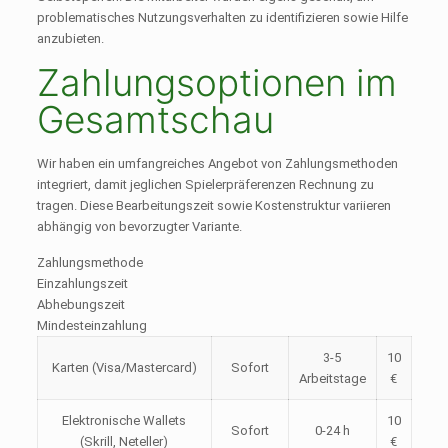
problematisches Nutzungsverhalten zu identifizieren sowie Hilfe
anzubieten.
Zahlungsoptionen im
Gesamtschau
Wir haben ein umfangreiches Angebot von Zahlungsmethoden
integriert, damit jeglichen Spielerpräferenzen Rechnung zu
tragen. Diese Bearbeitungszeit sowie Kostenstruktur variieren
abhängig von bevorzugter Variante.
Zahlungsmethode
Einzahlungszeit
Abhebungszeit
Mindesteinzahlung
3-5
10
Karten (Visa/Mastercard)
Sofort
Arbeitstage
€
Elektronische Wallets
10
Sofort
0-24 h
(Skrill, Neteller)
€