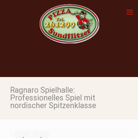
Ragnaro Spielhalle:
Professionelles Spiel mit
nordischer Spitzenklasse