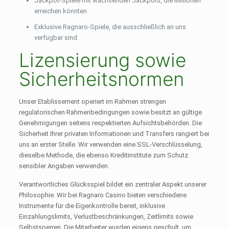
Jackpot-Spiele mit wachsenden Jackpots, die Millionen
erreichen könnten
Exklusive Ragnaro-Spiele, die ausschließlich an uns
verfügbar sind
Lizensierung sowie
Sicherheitsnormen
Unser Etablissement operiert im Rahmen strengen
regulatorischen Rahmenbedingungen sowie besitzt an gültige
Genehmigungen seitens respektierten Aufsichtsbehörden. Die
Sicherheit Ihrer privaten Informationen und Transfers rangiert bei
uns an erster Stelle. Wir verwenden eine SSL-Verschlüsselung,
dieselbe Methode, die ebenso Kreditinstitute zum Schutz
sensibler Angaben verwenden.
Verantwortliches Glücksspiel bildet ein zentraler Aspekt unserer
Philosophie. Wir bei Ragnaro Casino bieten verschiedene
Instrumente für die Eigenkontrolle bereit, inklusive
Einzahlungslimits, Verlustbeschränkungen, Zeitlimits sowie
Selbstsperren. Die Mitarbeiter wurden eigens geschult, um