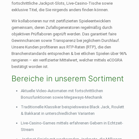
fortschrittliche Jackpot-Slots, Live-Casino-Tische sowie
exklusive Titel, die Sie nirgends anders finden können.
Wir kollaborieren nur mit zertifizierten Spieleentwicklern
gemeinsam, deren Zufallsgeneratoren regelmäßig durch
objektiven Prüflaboren geprüft werden. Das garantiert faire
Gewinnchancen sowie Transparenz bei jeglichem Durchlauf.
Unsere Kunden profitieren aus RTP-Raten (RTP), die den
Branchenstandards entsprechen & bei etlichen Spielen über 96%
rangieren – ein verifizierter Mittelwert, welcher mittels eCOGRA
bestätigt worden ist.
Bereiche in unserem Sortiment
Aktuelle Video-Automaten mit fortschrittlichen
Bonusfunktionen sowie Megaways-Mechanik
Traditionelle Klassiker beispielsweise Black Jack, Roulett
& Bakkarat in unterschiedlichen Varianten
Live-Casino-Games mittels erfahrenen Gebern in Echtzeit-
Stream