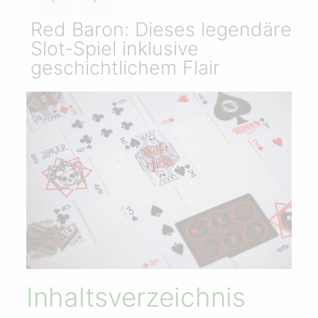
Red Baron: Dieses legendäre
Slot-Spiel inklusive
geschichtlichem Flair
Inhaltsverzeichnis