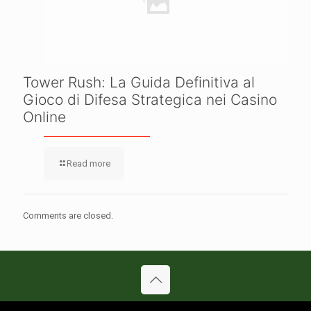
Tower Rush: La Guida Definitiva al
Gioco di Difesa Strategica nei Casino
Online
Read more
Comments are closed.
© 2019 Pizza Sundflitzer. All Rights Reserved.