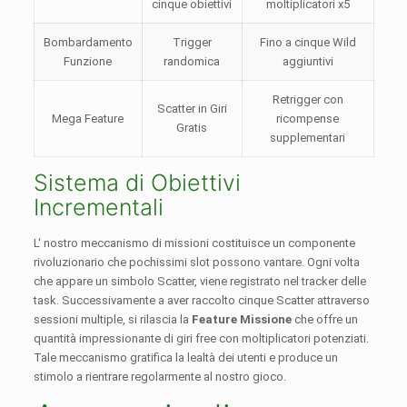
cinque obiettivi
moltiplicatori x5
Bombardamento
Trigger
Fino a cinque Wild
Funzione
randomica
aggiuntivi
Retrigger con
Scatter in Giri
Mega Feature
ricompense
Gratis
supplementari
Sistema di Obiettivi
Incrementali
L‘ nostro meccanismo di missioni costituisce un componente
rivoluzionario che pochissimi slot possono vantare. Ogni volta
che appare un simbolo Scatter, viene registrato nel tracker delle
task. Successivamente a aver raccolto cinque Scatter attraverso
sessioni multiple, si rilascia la
Feature Missione
che offre un
quantità impressionante di giri free con moltiplicatori potenziati.
Tale meccanismo gratifica la lealtà dei utenti e produce un
stimolo a rientrare regolarmente al nostro gioco.