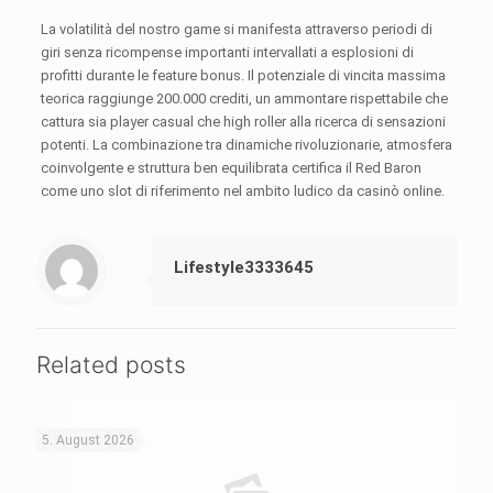
La volatilità del nostro game si manifesta attraverso periodi di
giri senza ricompense importanti intervallati a esplosioni di
profitti durante le feature bonus. Il potenziale di vincita massima
teorica raggiunge 200.000 crediti, un ammontare rispettabile che
cattura sia player casual che high roller alla ricerca di sensazioni
potenti. La combinazione tra dinamiche rivoluzionarie, atmosfera
coinvolgente e struttura ben equilibrata certifica il Red Baron
come uno slot di riferimento nel ambito ludico da casinò online.
Lifestyle3333645
Related posts
5. August 2026