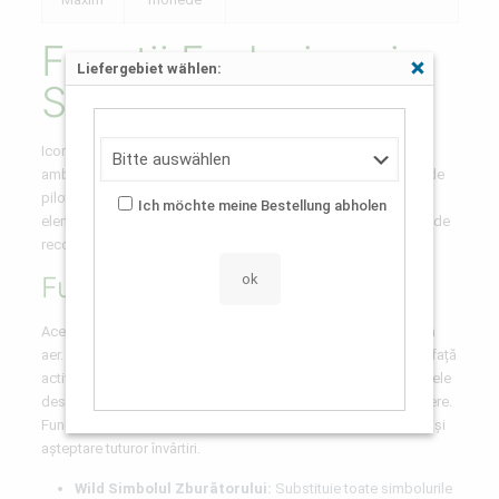
Funcții Exclusive și
Liefergebiet wählen:
Schließen
Simboluri De top
Iconele gameului nostru sunt alese cu grijă pentru a reflecta
ambianța veridică a perioadei. Aeronavele biplane, protecția de
pilot, protecția de zbor și distincția de merit constituie galeria
Ich möchte meine Bestellung abholen
elementelor superioare, oricare având personal său potențial de
recompensă.
Funcția Mission Target
Aceasta trăsătură unică convertește simbolurile în scopuri din
aer. În momentul când se manifestă pe coloane, structura de față
activează o serie unică în ce Baronul Roșu urmărește elementele
designate, transformându-le în simboluri speciale sau boostere.
Funcționarea prezenta oferă un strat suplimentar de tensiune și
așteptare tuturor învârtiri.
Wild Simbolul Zburătorului:
Substituie toate simbolurile