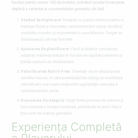
fonduri pentru minim 100 de învârtiri, activând așadar încercarea
deplină a varianței și a potențialului gameului de față.
Stadiul de Explorare:
Începeți cu pariuri minime pentru a
înțelege fluxul și frecvența caracteristicilor unice, studiind
conduita iconelor și momentele în care Mission Target se
declanșează cel mai frecvent
Ajustarea De planificare:
Când ai obținut cunoștințe,
adaptați mărimea betului în funcție de capitalul existent și
țintele sesiunii de divertisment
Valorificarea Rotirii Free:
Orientați-vă pe declanșarea
rundelor bonus, în care potențialul de câștig se manifestă
semnificativ mai mare mulțumită regularității crescute a
caracteristicilor unice
Evacuarea Strategică:
Fixați limite precise de victorie și
loss înaintea a începe sesiunea, păstrându-le strict fără a
ține cont de mersul gameului
Experiența Completă