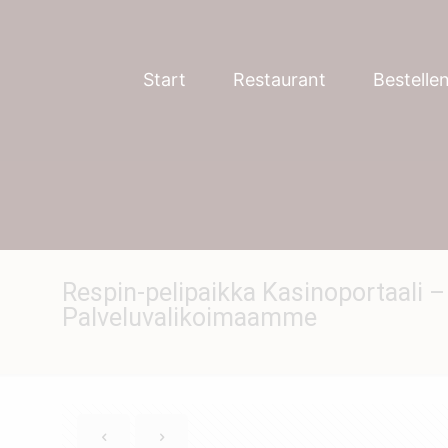
Start
Restaurant
Bestelle
Respin-pelipaikka Kasinoportaali 
Palveluvalikoimaamme