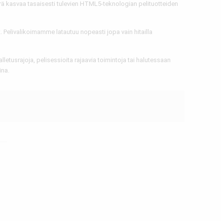
ärä kasvaa tasaisesti tulevien HTML5-teknologian pelituotteiden
. Pelivalikoimamme latautuu nopeasti jopa vain hitailla
etusrajoja, pelisessioita rajaavia toimintoja tai halutessaan
ina.