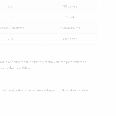
35x
30 päivää
30x
14 vrk
 vaadi kierrätystä
7 vuorokautta
20x
60 päivää
illa ansaitsemalla palkintopisteitä kaikista pelaamistaan
tä bonuskampanjoista.
välittäjät, sekä jokainen maksutapahtumat salataan 256-bitin