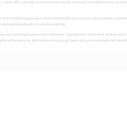
n. Lähes 85% pelivalikoimmastamme tarjolla saatavilla mobiiliversioina, ja mä
että käyttää tukipalvelua täysin identtisellä keinoin kun tietokoneella pelaavat
käyttäjäystävälliseksi kosketusnäytöille.
ukuisia työkaluja pelaamisen hallintaan. Käyttäjämme kykenevät asettamaan tall
teydessä turvaamme, että kasinomme pysyy hauskana ja luotettavana aktiviteett