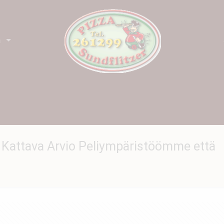
n
– Kattava Arvio Peliympäristöömme että