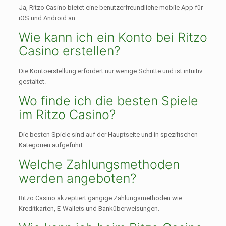
Ja, Ritzo Casino bietet eine benutzerfreundliche mobile App für
iOS und Android an.
Wie kann ich ein Konto bei Ritzo
Casino erstellen?
Die Kontoerstellung erfordert nur wenige Schritte und ist intuitiv
gestaltet.
Wo finde ich die besten Spiele
im Ritzo Casino?
Die besten Spiele sind auf der Hauptseite und in spezifischen
Kategorien aufgeführt.
Welche Zahlungsmethoden
werden angeboten?
Ritzo Casino akzeptiert gängige Zahlungsmethoden wie
Kreditkarten, E-Wallets und Banküberweisungen.