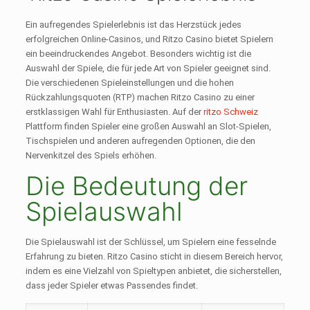
Ein aufregendes Spielerlebnis ist das Herzstück jedes
erfolgreichen Online-Casinos, und Ritzo Casino bietet Spielern
ein beeindruckendes Angebot. Besonders wichtig ist die
Auswahl der Spiele, die für jede Art von Spieler geeignet sind.
Die verschiedenen Spieleinstellungen und die hohen
Rückzahlungsquoten (RTP) machen Ritzo Casino zu einer
erstklassigen Wahl für Enthusiasten. Auf der
ritzo Schweiz
Plattform finden Spieler eine großen Auswahl an Slot-Spielen,
Tischspielen und anderen aufregenden Optionen, die den
Nervenkitzel des Spiels erhöhen.
Die Bedeutung der
Spielauswahl
Die Spielauswahl ist der Schlüssel, um Spielern eine fesselnde
Erfahrung zu bieten. Ritzo Casino sticht in diesem Bereich hervor,
indem es eine Vielzahl von Spieltypen anbietet, die sicherstellen,
dass jeder Spieler etwas Passendes findet.