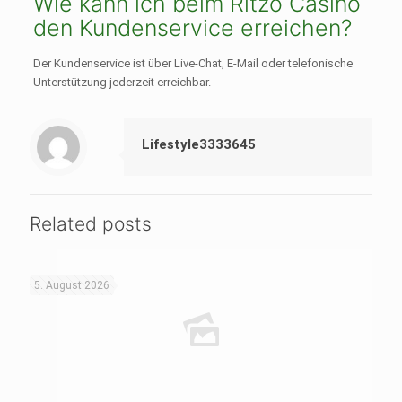
Wie kann ich beim Ritzo Casino
den Kundenservice erreichen?
Der Kundenservice ist über Live-Chat, E-Mail oder telefonische
Unterstützung jederzeit erreichbar.
Lifestyle3333645
Related posts
5. August 2026