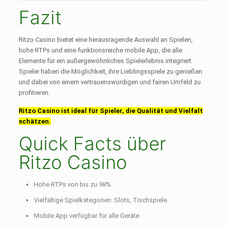
Fazit
Ritzo Casino bietet eine herausragende Auswahl an Spielen,
hohe RTPs und eine funktionsreiche mobile App, die alle
Elemente für ein außergewöhnliches Spielerlebnis integriert.
Spieler haben die Möglichkeit, ihre Lieblingsspiele zu genießen
und dabei von einem vertrauenswürdigen und fairen Umfeld zu
profitieren.
Ritzo Casino ist ideal für Spieler, die Qualität und Vielfalt
schätzen.
Quick Facts über
Ritzo Casino
Hohe RTPs von bis zu 98%
Vielfältige Spielkategorien: Slots, Tischspiele
Mobile App verfügbar für alle Geräte