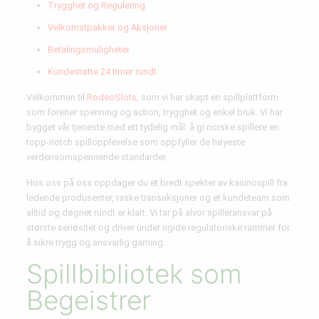
Trygghet og Regulering
Velkomstpakker og Aksjoner
Betalingsmuligheter
Kundestøtte 24 timer rundt
Velkommen til
RodeoSlots
, som vi har skapt en spillplattform
som forener spenning og action, trygghet og enkel bruk. Vi har
bygget vår tjeneste med ett tydelig mål: å gi norske spillere en
topp-notch spillopplevelse som oppfyller de høyeste
verdensomspennende standarder.
Hos oss på oss oppdager du et bredt spekter av kasinospill fra
ledende produsenter, raske transaksjoner og et kundeteam som
alltid og døgnet rundt er klart. Vi tar på alvor spilleransvar på
største seriøsitet og driver under rigide regulatoriske rammer for
å sikre trygg og ansvarlig gaming.
Spillbibliotek som
Begeistrer