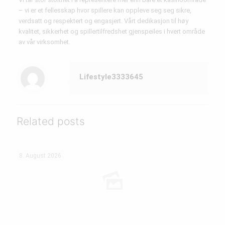
– vi er et fellesskap hvor spillere kan oppleve seg seg sikre,
verdsatt og respektert og engasjert. Vårt dedikasjon til høy
kvalitet, sikkerhet og spillertilfredshet gjenspeiles i hvert område
av vår virksomhet.
Lifestyle3333645
Related posts
8. August 2026