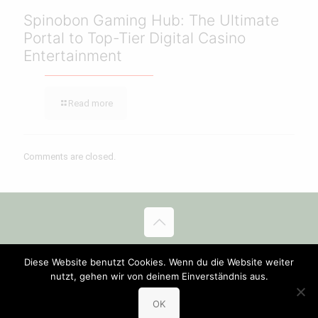
Spinobon Gaming Hub: The Ultimate
Portal to Top-Tier Digital Casino
Entertainment
Read more
Comments are closed.
© 2019 Pizza Sundflitzer. All Rights Reserved.
Diese Website benutzt Cookies. Wenn du die Website weiter
AGB’s
Haftungsausschluß
Datenschutz
nutzt, gehen wir von deinem Einverständnis aus.
Inhaltsstoffe (PDF)
Allergene (PDF)
OK