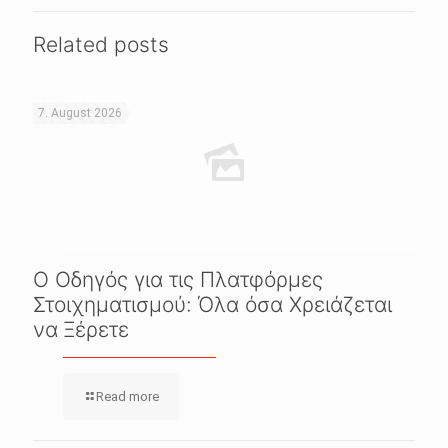
Related posts
7. August 2026
Ο Οδηγός για τις Πλατφόρμες
Στοιχηματισμού: Όλα όσα Χρειάζεται
να Ξέρετε
Read more