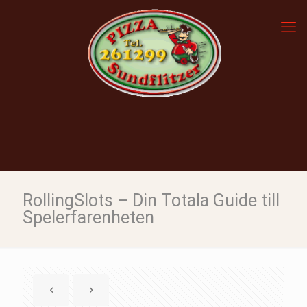
RollingSlots – Din Totala Guide till
Spelerfarenheten