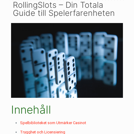
RollingSlots – Din Totala
Guide till Spelerfarenheten
Innehåll
Spelbiblioteket som Utmärker Casinot
Trygghet och Licensiering