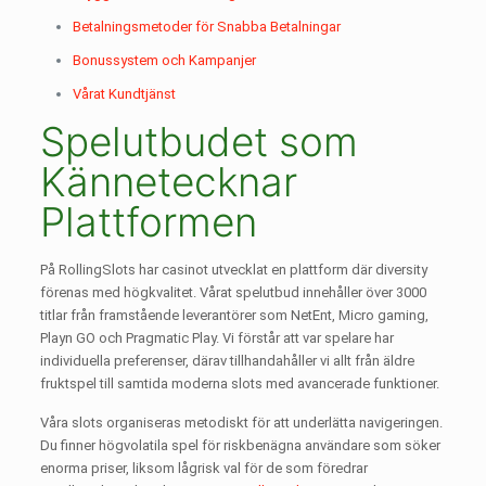
Betalningsmetoder för Snabba Betalningar
Bonussystem och Kampanjer
Vårat Kundtjänst
Spelutbudet som
Kännetecknar
Plattformen
På RollingSlots har casinot utvecklat en plattform där diversity
förenas med högkvalitet. Vårat spelutbud innehåller över 3000
titlar från framstående leverantörer som NetEnt, Micro gaming,
Playn GO och Pragmatic Play. Vi förstår att var spelare har
individuella preferenser, därav tillhandahåller vi allt från äldre
fruktspel till samtida moderna slots med avancerade funktioner.
Våra slots organiseras metodiskt för att underlätta navigeringen.
Du finner högvolatila spel för riskbenägna användare som söker
enorma priser, liksom lågrisk val för de som föredrar