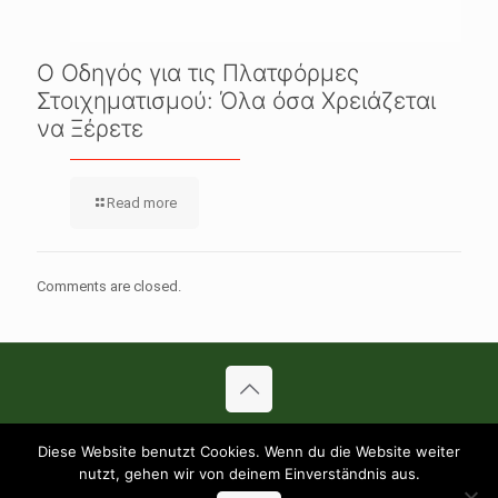
Ο Οδηγός για τις Πλατφόρμες
Στοιχηματισμού: Όλα όσα Χρειάζεται
να Ξέρετε
Read more
Comments are closed.
© 2019 Pizza Sundflitzer. All Rights Reserved.
Diese Website benutzt Cookies. Wenn du die Website weiter
AGB’s
Haftungsausschluß
Datenschutz
nutzt, gehen wir von deinem Einverständnis aus.
Inhaltsstoffe (PDF)
Allergene (PDF)