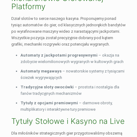
Platformy
Dział slotów to serce naszego kasyna. Proponujemy ponad
tysiąc automatów do gier, od klasycznych jednorękich bandytów
po wyrafinowane maszyny wideo z narastającymi jackpotami.
Wszystkie pozycja został precyzyjnie dobrany pod kątem
grafiki, mechaniki rozgrywki oraz potencjału wygranych.
Automaty z jackpotami progresywnymi
– okazja na
zdobycie wielomilionowych wygranych w kultowych grach
Automaty megaways
– nowatorskie systemy z tysiącami
ścieżek wygrywających
Tradycyjne sloty owocówki
– prostota i nostalgia dla
fanów tradycyjnych mechanizmów
Tytuły z opcjami premiowymi
– darmowe obroty,
multiplikatory i interaktywne tury premiowe
Tytuły Stołowe i Kasyno na Live
Dla miłośników strategicznych gier przygotowaliśmy obszerną