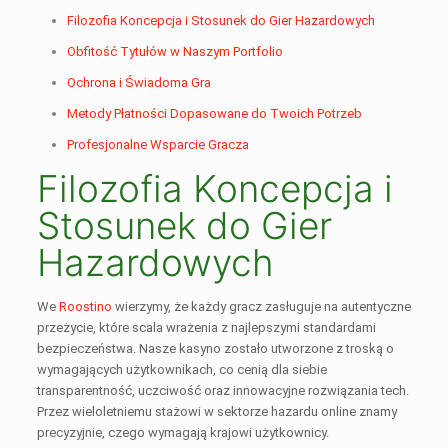
Filozofia Koncepcja i Stosunek do Gier Hazardowych
Obfitość Tytułów w Naszym Portfolio
Ochrona i Świadoma Gra
Metody Płatności Dopasowane do Twoich Potrzeb
Profesjonalne Wsparcie Gracza
Filozofia Koncepcja i
Stosunek do Gier
Hazardowych
We
Roostino
wierzymy, że każdy gracz zasługuje na autentyczne
przeżycie, które scala wrażenia z najlepszymi standardami
bezpieczeństwa. Nasze kasyno zostało utworzone z troską o
wymagających użytkownikach, co cenią dla siebie
transparentność, uczciwość oraz innowacyjne rozwiązania tech.
Przez wieloletniemu stażowi w sektorze hazardu online znamy
precyzyjnie, czego wymagają krajowi użytkownicy.