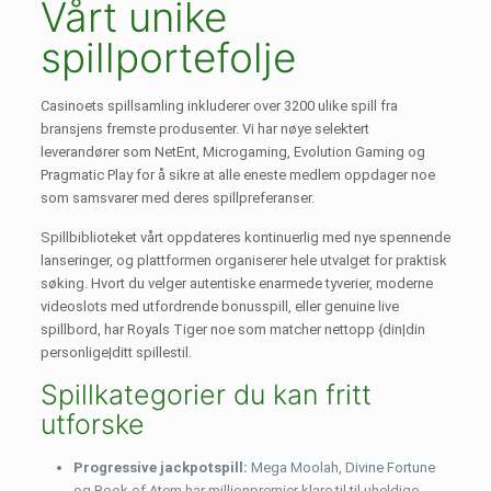
Vårt unike
spillportefolje
Casinoets spillsamling inkluderer over 3200 ulike spill fra
bransjens fremste produsenter. Vi har nøye selektert
leverandører som NetEnt, Microgaming, Evolution Gaming og
Pragmatic Play for å sikre at alle eneste medlem oppdager noe
som samsvarer med deres spillpreferanser.
Spillbiblioteket vårt oppdateres kontinuerlig med nye spennende
lanseringer, og plattformen organiserer hele utvalget for praktisk
søking. Hvort du velger autentiske enarmede tyverier, moderne
videoslots med utfordrende bonusspill, eller genuine live
spillbord, har Royals Tiger noe som matcher nettopp {din|din
personlige|ditt spillestil.
Spillkategorier du kan fritt
utforske
Progressive jackpotspill:
Mega Moolah, Divine Fortune
og Book of Atem har millionpremier klare til til uheldige