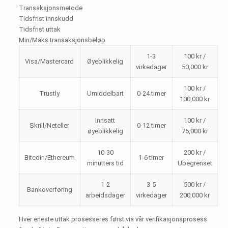
Transaksjonsmetode
Tidsfrist innskudd
Tidsfrist uttak
Min/Maks transaksjonsbeløp
1-3
100 kr /
Visa/Mastercard
Øyeblikkelig
virkedager
50,000 kr
100 kr /
Trustly
Umiddelbart
0-24 timer
100,000 kr
Innsatt
100 kr /
Skrill/Neteller
0-12 timer
øyeblikkelig
75,000 kr
10-30
200 kr /
Bitcoin/Ethereum
1-6 timer
minutters tid
Ubegrenset
1-2
3-5
500 kr /
Bankoverføring
arbeidsdager
virkedager
200,000 kr
Hver eneste uttak prosesseres først via vår verifikasjonsprosess