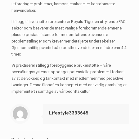
utfordringer problemer, kampanjesaker eller kontobaserte
henvendelser.
I tillegg til livechatten presenterer Royals Tiger en utfyllende FAQ-
sektor som besvarer de mest vanlige forekommende emnene,
pluss e-postassistanse for mer omfattende avanserte
problemstillinger som krever mer detaljerte undersøkelser.
Gjennomsnittlig svartid på e-posthenvendelser er mindre enn 4 4
timer.
Vi praktiserer i tillegg forebyggende brukerstøtte – våre
overvåkingssystemer oppdager potensielle problemer i forkant
av at de vokser, og tar kontakt med medlemmer med proaktive
løsninger. Denne filosofien konseptet med ansvarlig gambling er
implementert i samtlige av vår bedriftskultur.
Lifestyle3333645