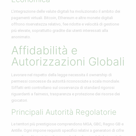
L’integrazione delle valute digitali ha rivoluzionato il ambito dei
pagamenti virtuali. Bitcoin, Ethereum e altre monete digitali
offrono riservatezza relativo, fee ridotte e velocità di gestione
più elevate, soprattutto gradite dai utenti interessati alla
anonimato.
Affidabilità e
Autorizzazioni Globali
Lavorare nel rispetto della legge necessita il ownership di
permessi concesse da autorità riconosciute a scala mondiale.
Siffatti enti controllano sul osservanza di standard rigorosi
riguardanti a fairness, trasparenza e protezione dei risorse dei
giocatori.
Principali Autorità Regolatorie
Le territori più prestigiose comprendono MGA, GBC, Regno GB e
Antille. Ogni impone requisiti specifici relativi a generatori di cifre