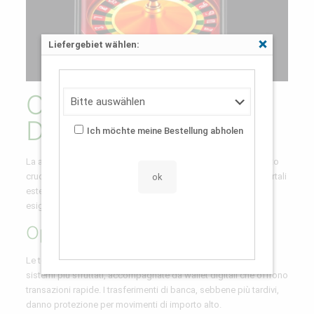
Liefergebiet wählen:
Schließen
Opzioni di Deposito
Disponibili
Ich möchte meine Bestellung abholen
La adattabilità nelle opzioni monetarie costituisce un elemento
cruciale per offrire fruibilità a un audience internazionale. I portali
esteri integrano metodi classiche e moderne per soddisfare
esigenze variegate.
Opzioni Classiche e Digitali
Le tessere di pagamento e ricaricabile si mantengono tra i
sistemi più sfruttati, accompagnate da wallet digitali che offrono
transazioni rapide. I trasferimenti di banca, sebbene più tardivi,
danno protezione per movimenti di importo alto.