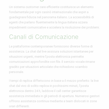
Un sistema customer care efficiente costituisce un elemento
fondamentale per ogni casinò internazionale che aspiri a
guadagnare fiducia nel panorama italiano. La accessibilità di
agenti che parlano fluentemente la lingua italiana azzera
impedimenti comunicative e accelera la risoluzione dei problemi.
Canali di Comunicazione
Le piattaforme contemporanee forniscono diverse forme di
assistenza. La chat dal live assicura soluzioni istantanee per
situazioni urgenti, mentre l’posta elettronica permette
comunicazioni approfondite con file. Il servizio vocale rimane
gradito per situazioni articolate che richiedono scambio
personale.
I tempi di replica differiscono in base a il mezzo preferito: la live
chat dal vivo di solito replica in pochissimi minuti, l’posta
elettronica dentro 24 h, laddove il call center garantisce
assistenza immediata in gli periodi di apertura. Numerosi gestori
offrono assistenza continua mediante a team dislocati in zone
orari differenti.