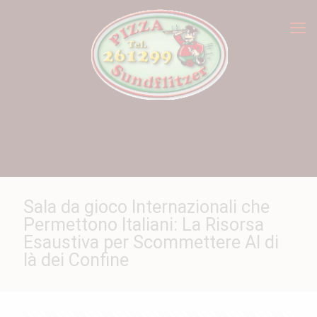
Sala da gioco Internazionali che
Permettono Italiani: La Risorsa
Esaustiva per Scommettere Al di
là dei Confine