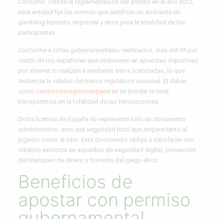
Consumo. Desde la reglamentación del ámbito en el año 2012,
esta entidad fija las normas que certifican un ambiente de
gambling honesto, imparcial y ético para la totalidad de los
participantes.
Conforme a cifras gubernamentales verificados, más del 95 por
ciento de los españoles que intervienen en apuestas deportivas
por internet lo realizan a mediante sitios licenciadas, lo que
evidencia la validez del marco regulatorio nacional. El deber
como
casinossinregistroespana.es
es brindar la total
transparencia en la totalidad de las transacciones.
Dicha licencia de España no representa solo un documento
administrativo, sino una seguridad total que ampara tanto al
jugador como al sitio. Este documento obliga a satisfacer con
criterios estrictos en aspectos de seguridad digital, prevención
del blanqueo de dinero y fomento del juego ético.
Beneficios de
apostar con permiso
gubernamental