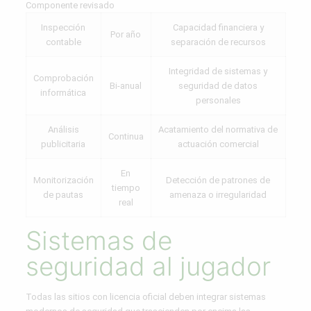
Componente revisado
Inspección
Capacidad financiera y
Por año
contable
separación de recursos
Integridad de sistemas y
Comprobación
Bi-anual
seguridad de datos
informática
personales
Análisis
Acatamiento del normativa de
Continua
publicitaria
actuación comercial
En
Monitorización
Detección de patrones de
tiempo
de pautas
amenaza o irregularidad
real
Sistemas de
seguridad al jugador
Todas las sitios con licencia oficial deben integrar sistemas