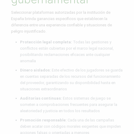
Seleccionar plataformas autorizadas por la institución de
España brinda ganancias específicos que establecen la
diferencia entre una experiencia confiable y situaciones de
peligro injustificado.
Protección legal completa:
Todas las gestiones y
conflictos están cubiertas por el marco legal nacional,
posibilitando reclamaciones eficaces ante cualquier
anomalía
Dinero aislados:
Este efectivo de los jugadores se guarda
en cuentas separadas de los recursos del funcionamiento
del proveedor, garantizando su disponibilidad hasta en
situaciones extraordinarios
Auditorías continuas:
Estos sistemas de juego se
someten a comprobaciones frecuentes para asegurar la
aleatoriedad y justicia en todos los resultados
Promoción responsable:
Cada una de las campañas
deben acatar con códigos morales exigentes que impiden
acciones falsas o orientadas a menores