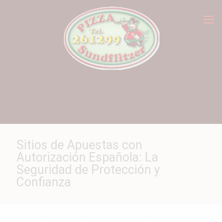
Sitios de Apuestas con
Autorización Española: La
Seguridad de Protección y
Confianza