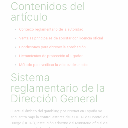
Contenidos del
artículo
Contexto reglamentario de la autoridad
Ventajas principales de apostar con licencia oficial
Condiciones para obtener la aprobación
Herramientas de protección al jugador
Método para verificar la validez de un sitio
Sistema
reglamentario de la
Dirección General
El actual ámbito del gambling por internet en España se
encuentra bajo la control estricta de la DGOJ de Control del
Juego (DGOJ), institución adscrito del Ministerio oficial de