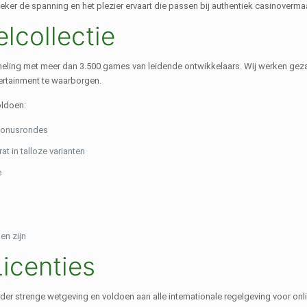
er de spanning en het plezier ervaart die passen bij authentiek casinoverma
lcollectie
meling met meer dan 3.500 games van leidende ontwikkelaars. Wij werken gez
ertainment te waarborgen.
oldoen:
 bonusrondes
t in talloze varianten
e
en zijn
icenties
r strenge wetgeving en voldoen aan alle internationale regelgeving voor onlin