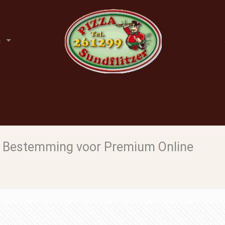
n
ke Bestemming voor Premium Online