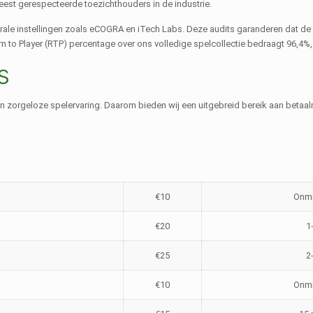
est gerespecteerde toezichthouders in de industrie.
trale instellingen zoals eCOGRA en iTech Labs. Deze audits garanderen dat 
to Player (RTP) percentage over ons volledige spelcollectie bedraagt 96,4%,
s
or een zorgeloze spelervaring. Daarom bieden wij een uitgebreid bereik aan be
€10
Onmi
€20
1
€25
2
€10
Onmi