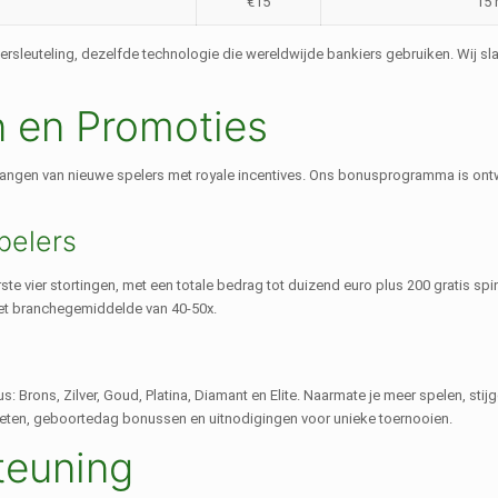
€15
15 
ersleuteling, dezelfde technologie die wereldwijde bankiers gebruiken. Wij s
n en Promoties
ntvangen van nieuwe spelers met royale incentives. Ons bonusprogramma is ont
pelers
e vier stortingen, met een totale bedrag tot duizend euro plus 200 gratis sp
 het branchegemiddelde van 40-50x.
Brons, Zilver, Goud, Platina, Diamant en Elite. Naarmate je meer spelen, stij
eten, geboortedag bonussen en uitnodigingen voor unieke toernooien.
teuning