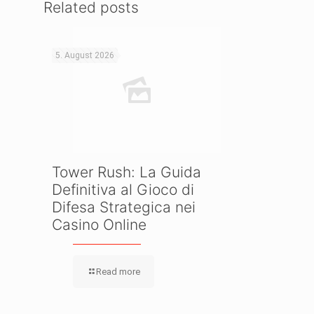
Related posts
5. August 2026
Tower Rush: La Guida
Definitiva al Gioco di
Difesa Strategica nei
Casino Online
Read more