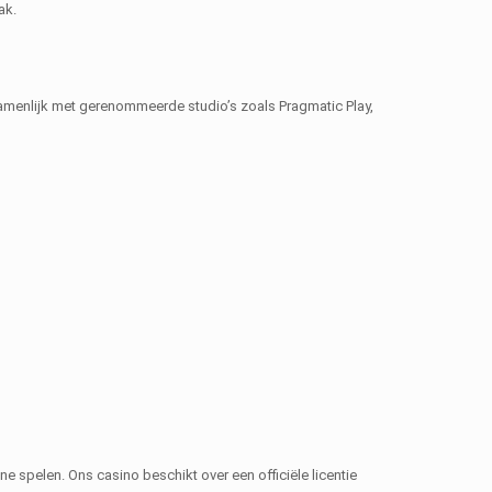
ak.
amenlijk met gerenommeerde studio’s zoals Pragmatic Play,
e spelen. Ons casino beschikt over een officiële licentie