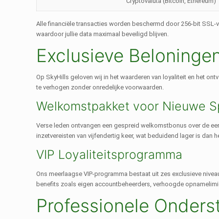
Cryptovaluta (Bitcoin, Ethereum)
Alle financiële transacties worden beschermd door 256-bit SSL-v
waardoor jullie data maximaal beveiligd blijven.
Exclusieve Beloninge
Op SkyHills geloven wij in het waarderen van loyaliteit en het o
te verhogen zonder onredelijke voorwaarden.
Welkomstpakket voor Nieuwe S
Verse leden ontvangen een gespreid welkomstbonus over de eerst
inzetvereisten van vijfendertig keer, wat beduidend lager is dan
VIP Loyaliteitsprogramma
Ons meerlaagse VIP-programma bestaat uit zes exclusieve niveaus: 
benefits zoals eigen accountbeheerders, verhoogde opnamelimi
Professionele Onders