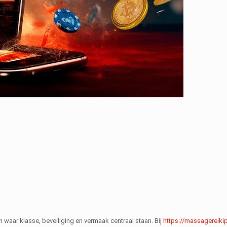
en waar klasse, beveiliging en vermaak centraal staan. Bij
https://massagereikip