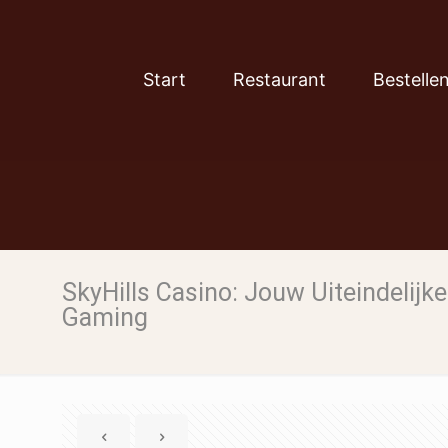
Start
Restaurant
Bestelle
SkyHills Casino: Jouw Uiteindelij
Gaming