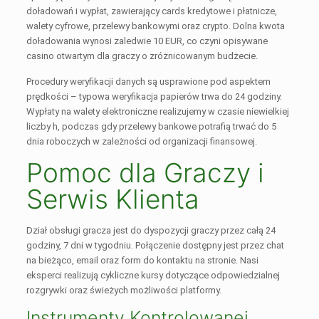
doładowań i wypłat, zawierający cards kredytowe i płatnicze,
walety cyfrowe, przelewy bankowymi oraz crypto. Dolna kwota
doładowania wynosi zaledwie 10 EUR, co czyni opisywane
casino otwartym dla graczy o zróżnicowanym budżecie.
Procedury weryfikacji danych są usprawione pod aspektem
prędkości – typowa weryfikacja papierów trwa do 24 godziny.
Wypłaty na walety elektroniczne realizujemy w czasie niewielkiej
liczby h, podczas gdy przelewy bankowe potrafią trwać do 5
dnia roboczych w zależności od organizacji finansowej.
Pomoc dla Graczy i
Serwis Klienta
Dział obsługi gracza jest do dyspozycji graczy przez całą 24
godziny, 7 dni w tygodniu. Połączenie dostępny jest przez chat
na bieżąco, email oraz form do kontaktu na stronie. Nasi
eksperci realizują cykliczne kursy dotyczące odpowiedzialnej
rozgrywki oraz świeżych możliwości platformy.
Instrumenty Kontrolowanej