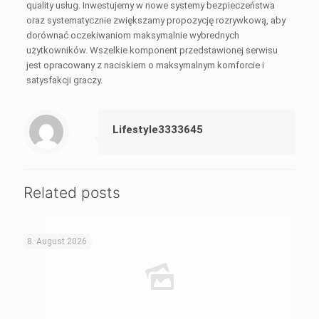
quality usług. Inwestujemy w nowe systemy bezpieczeństwa
oraz systematycznie zwiększamy propozycję rozrywkową, aby
dorównać oczekiwaniom maksymalnie wybrednych
użytkowników. Wszelkie komponent przedstawionej serwisu
jest opracowany z naciskiem o maksymalnym komforcie i
satysfakcji graczy.
Lifestyle3333645
Related posts
8. August 2026