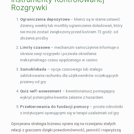
Rozgrywki
Ograniczenia depozytowe
– klienci są w stanie ustawić
dzienny, weekly lub monthly ograniczenie doładowań, który
nie może zostać zwiększony przed końcem 72 godz. od
złożenia prośby
Limity czasowe
– mechanizm samoczynnie informuje o
okresie sesji rozgrywki i pozwala określenie
maksymalnego czasu spędzanego w casino
Samoblokada
– opcja czasowego lub stałego
zablokowania rachunku dla użytkowników oczekujących
przerwy od gry
Quiz self-assessment
– kwestionariusz pomagający
wykryć potencjalne kwestie zależne z hazardem
Przekierowania do fundacji pomocy
– proste odnośniki
z instytucjami operującymi się w terapii uzależnień od gry
Opisywana strategia biznesu opiera się na rozwijaniu stałych
relacji z graczami dzięki prawdomówność, jasność i najwyższą