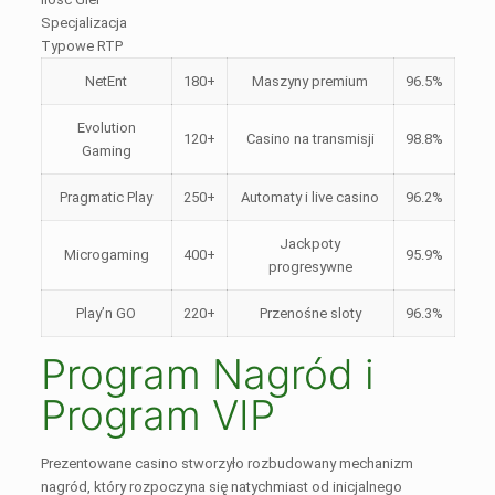
Specjalizacja
Typowe RTP
NetEnt
180+
Maszyny premium
96.5%
Evolution
120+
Casino na transmisji
98.8%
Gaming
Pragmatic Play
250+
Automaty i live casino
96.2%
Jackpoty
Microgaming
400+
95.9%
progresywne
Play’n GO
220+
Przenośne sloty
96.3%
Program Nagród i
Program VIP
Prezentowane casino stworzyło rozbudowany mechanizm
nagród, który rozpoczyna się natychmiast od inicjalnego