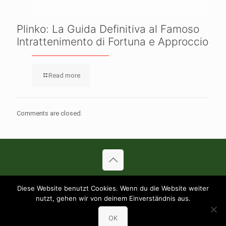
Plinko: La Guida Definitiva al Famoso
Intrattenimento di Fortuna e Approccio
Read more
Comments are closed.
© 2019 Pizza Sundflitzer. All Rights Reserved.
Diese Website benutzt Cookies. Wenn du die Website weiter
AGB’s
Haftungsausschluß
Datenschutz
nutzt, gehen wir von deinem Einverständnis aus.
Inhaltsstoffe (PDF)
Allergene (PDF)
OK