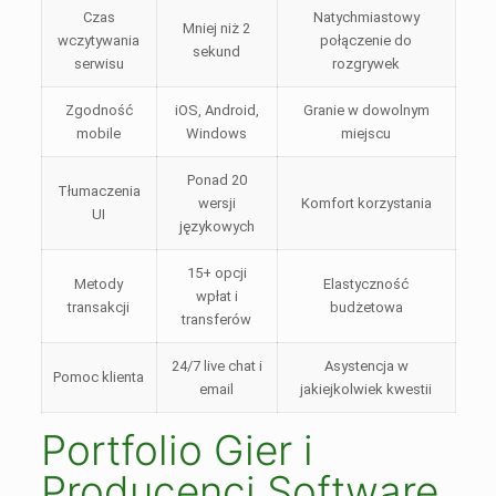
Czas
Natychmiastowy
Mniej niż 2
wczytywania
połączenie do
sekund
serwisu
rozgrywek
Zgodność
iOS, Android,
Granie w dowolnym
mobile
Windows
miejscu
Ponad 20
Tłumaczenia
wersji
Komfort korzystania
UI
językowych
15+ opcji
Metody
Elastyczność
wpłat i
transakcji
budżetowa
transferów
24/7 live chat i
Asystencja w
Pomoc klienta
email
jakiejkolwiek kwestii
Portfolio Gier i
Producenci Software