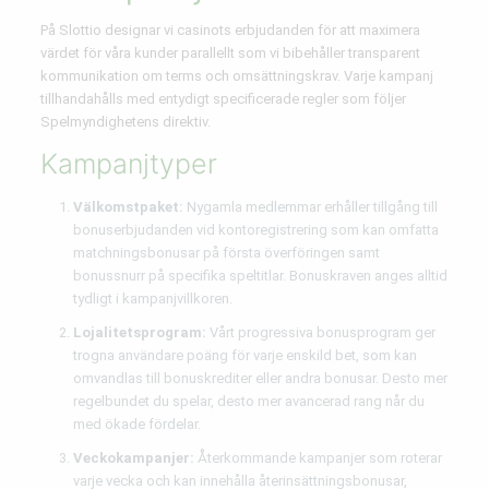
På Slottio designar vi casinots erbjudanden för att maximera
värdet för våra kunder parallellt som vi bibehåller transparent
kommunikation om terms och omsättningskrav. Varje kampanj
tillhandahålls med entydigt specificerade regler som följer
Spelmyndighetens direktiv.
Kampanjtyper
Välkomstpaket:
Nygamla medlemmar erhåller tillgång till
bonuserbjudanden vid kontoregistrering som kan omfatta
matchningsbonusar på första överföringen samt
bonussnurr på specifika speltitlar. Bonuskraven anges alltid
tydligt i kampanjvillkoren.
Lojalitetsprogram:
Vårt progressiva bonusprogram ger
trogna användare poäng för varje enskild bet, som kan
omvandlas till bonuskrediter eller andra bonusar. Desto mer
regelbundet du spelar, desto mer avancerad rang når du
med ökade fördelar.
Veckokampanjer:
Återkommande kampanjer som roterar
varje vecka och kan innehålla återinsättningsbonusar,