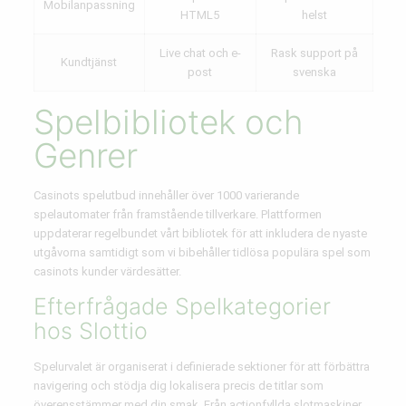
Mobilanpassning
HTML5
helst
Live chat och e-
Rask support på
Kundtjänst
post
svenska
Spelbibliotek och
Genrer
Casinots spelutbud innehåller över 1000 varierande
spelautomater från framstående tillverkare. Plattformen
uppdaterar regelbundet vårt bibliotek för att inkludera de nyaste
utgåvorna samtidigt som vi bibehåller tidlösa populära spel som
casinots kunder värdesätter.
Efterfrågade Spelkategorier
hos Slottio
Spelurvalet är organiserat i definierade sektioner för att förbättra
navigering och stödja dig lokalisera precis de titlar som
överensstämmer med din smak. Från actionfyllda slotmaskiner