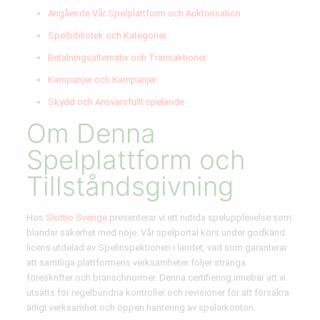
Angående Vår Spelplattform och Auktorisation
Spelbibliotek och Kategorier
Betalningsalternativ och Transaktioner
Kampanjer och Kampanjer
Skydd och Ansvarsfullt spelande
Om Denna
Spelplattform och
Tillståndsgivning
Hos
Slottio Sverige
presenterar vi ett nutida spelupplevelse som
blandar säkerhet med nöje. Vår spelportal körs under godkänd
licens utdelad av Spelinspektionen i landet, vad som garanterar
att samtliga plattformens verksamheter följer stränga
föreskrifter och branschnormer. Denna certifiering innebär att vi
utsätts för regelbundna kontroller och revisioner för att försäkra
ärligt verksamhet och öppen hantering av spelarkonton.