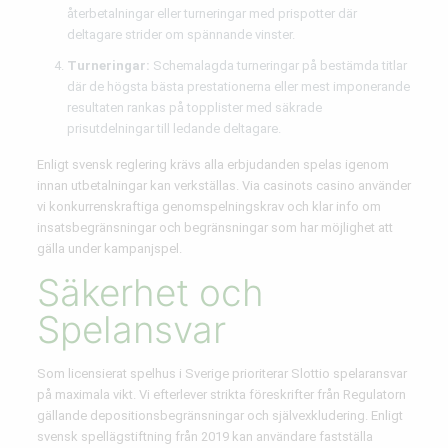
återbetalningar eller turneringar med prispotter där
deltagare strider om spännande vinster.
Turneringar:
Schemalagda turneringar på bestämda titlar
där de högsta bästa prestationerna eller mest imponerande
resultaten rankas på topplister med säkrade
prisutdelningar till ledande deltagare.
Enligt svensk reglering krävs alla erbjudanden spelas igenom
innan utbetalningar kan verkställas. Via casinots casino använder
vi konkurrenskraftiga genomspelningskrav och klar info om
insatsbegränsningar och begränsningar som har möjlighet att
gälla under kampanjspel.
Säkerhet och
Spelansvar
Som licensierat spelhus i Sverige prioriterar Slottio spelaransvar
på maximala vikt. Vi efterlever strikta föreskrifter från Regulatorn
gällande depositionsbegränsningar och självexkludering. Enligt
svensk spellägstiftning från 2019 kan användare fastställa