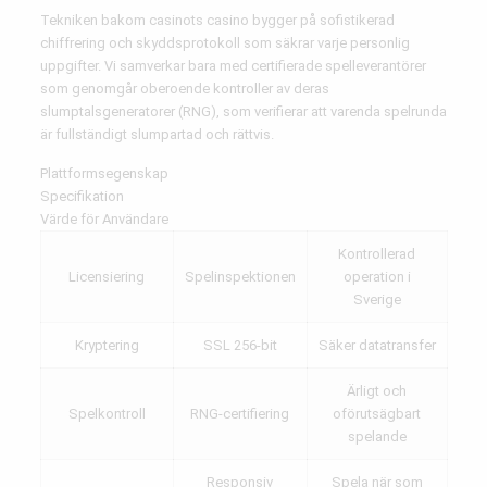
Tekniken bakom casinots casino bygger på sofistikerad
chiffrering och skyddsprotokoll som säkrar varje personlig
uppgifter. Vi samverkar bara med certifierade spelleverantörer
som genomgår oberoende kontroller av deras
slumptalsgeneratorer (RNG), som verifierar att varenda spelrunda
är fullständigt slumpartad och rättvis.
Plattformsegenskap
Specifikation
Värde för Användare
Kontrollerad
Licensiering
Spelinspektionen
operation i
Sverige
Kryptering
SSL 256-bit
Säker datatransfer
Ärligt och
Spelkontroll
RNG-certifiering
oförutsägbart
spelande
Responsiv
Spela när som