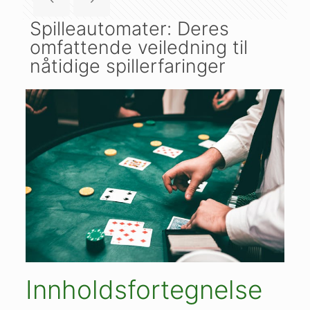
Spilleautomater: Deres
omfattende veiledning til
nåtidige spillerfaringer
Innholdsfortegnelse