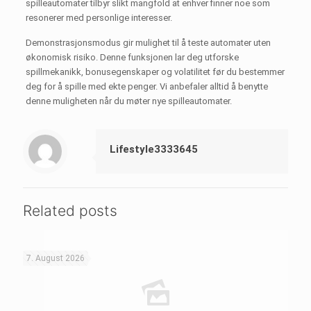
spilleautomater tilbyr slikt mangfold at enhver finner noe som
resonerer med personlige interesser.
Demonstrasjonsmodus gir mulighet til å teste automater uten
økonomisk risiko. Denne funksjonen lar deg utforske
spillmekanikk, bonusegenskaper og volatilitet før du bestemmer
deg for å spille med ekte penger. Vi anbefaler alltid å benytte
denne muligheten når du møter nye spilleautomater.
Lifestyle3333645
Related posts
7. August 2026