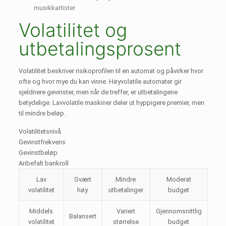
musikkartister
Volatilitet og
utbetalingsprosent
Volatilitet beskriver risikoprofilen til en automat og påvirker hvor
ofte og hvor mye du kan vinne. Høyvolatile automater gir
sjeldnere gevinster, men når de treffer, er utbetalingene
betydelige. Lavvolatile maskiner deler ut hyppigere premier, men
til mindre beløp.
Volatilitetsnivå
Gevinstfrekvens
Gevinstbeløp
Anbefalt bankroll
Lav
Svært
Mindre
Moderat
volatilitet
høy
utbetalinger
budget
Middels
Variert
Gjennomsnittlig
Balansert
volatilitet
størrelse
budget