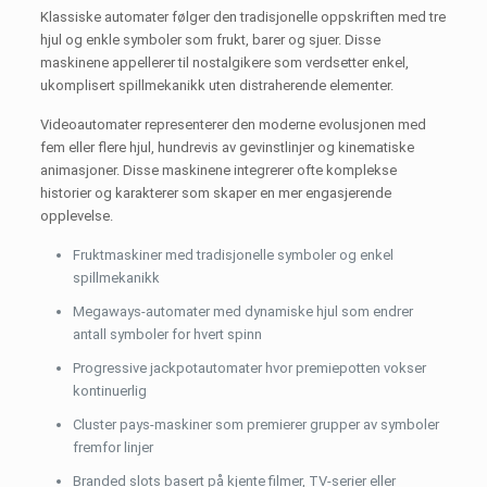
Klassiske automater følger den tradisjonelle oppskriften med tre
hjul og enkle symboler som frukt, barer og sjuer. Disse
maskinene appellerer til nostalgikere som verdsetter enkel,
ukomplisert spillmekanikk uten distraherende elementer.
Videoautomater representerer den moderne evolusjonen med
fem eller flere hjul, hundrevis av gevinstlinjer og kinematiske
animasjoner. Disse maskinene integrerer ofte komplekse
historier og karakterer som skaper en mer engasjerende
opplevelse.
Fruktmaskiner med tradisjonelle symboler og enkel
spillmekanikk
Megaways-automater med dynamiske hjul som endrer
antall symboler for hvert spinn
Progressive jackpotautomater hvor premiepotten vokser
kontinuerlig
Cluster pays-maskiner som premierer grupper av symboler
fremfor linjer
Branded slots basert på kjente filmer, TV-serier eller