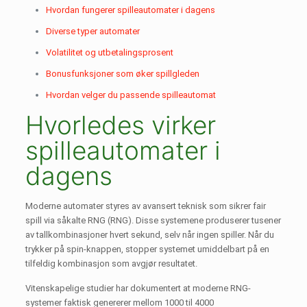
Hvordan fungerer spilleautomater i dagens
Diverse typer automater
Volatilitet og utbetalingsprosent
Bonusfunksjoner som øker spillgleden
Hvordan velger du passende spilleautomat
Hvorledes virker
spilleautomater i
dagens
Moderne automater styres av avansert teknisk som sikrer fair
spill via såkalte RNG (RNG). Disse systemene produserer tusener
av tallkombinasjoner hvert sekund, selv når ingen spiller. Når du
trykker på spin-knappen, stopper systemet umiddelbart på en
tilfeldig kombinasjon som avgjør resultatet.
Vitenskapelige studier har dokumentert at moderne RNG-
systemer faktisk genererer mellom 1000 til 4000