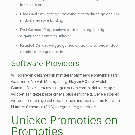
inzetlimieten
Live Casino:
Echte gokbeleving met vakkundige dealers
middels videoverbinding
Pot Games:
Progressieve potten die regelmatig
gigantische sommen uitkeren
Kraslot Cards:
Vlugge games omtrent wie houden door
onmiddellijke gratificatie
Software Providers
Wij opereren gezamenlijk met gerenommeerde ontwikkelaars
waaronder NetEnt, Microgaming, Play en GO met Evolutie
Gaming. Deze samenwerkingen verzekeren zodat ieder spel
voldoet aan deze beste criteria plus eerlijkheid. Gehele spellen
worden frequent getest door neutrale inspecteurs om Random
Number Generator (RNG) integriteit te garanderen.
Unieke Promoties en
Promoties