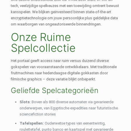
tech, veelzijdige spelkeuzes met een toewijding omtrent bewust
kansspelen. We blijken geïnvesteerd binnen state-of-the-art
encryptietechnologie om jouw persoonlijke plus geldelijke data
om waarborgen van ongeautoriseerde binnendringen.
Onze Ruime
Spelcollectie
Het portaal geeft access naar ruim versus duizend diverse
gokspelen van vooraanstaande ontwikkelaars. Met traditionele
fruitmachines naar hedendaagse digitale gokkasten door
filmische graphics – deze variatie blijkt onbeperkt.
Geliefde Spelcategorieën
Slots:
Boven als 800 diverse automaten via gevarieerde
onderwerpen, van Egyptische expedities naar futuristische
sciencefiction stories
Tafelspellen:
Ouderwetse types van eenentwintig,
roulettetafel, punto banco en kaartspel met gevarieerde