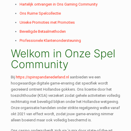
Hartelijk ontvangen in Ons Gaming Community
Ons Ruime Spelcollectie
Unieke Promoties met Promoties
Beveiligde Betaalmethoden
Professionele Klantenondersteuning
Welkom in Onze Spel
Community
Bij
https://spinspandanederland.nl
aanbieden we een
hoogwaardige digitale game-ervaring dat specifiek wordt
gecreëerd omtrent Hollandse gokkers. Ons licentie door het
toezichthouder (KSA) verzekert zodat gehele activiteiten volledig
rechtmatig met beveiligd blijken onder het Hollandse wetgeving.
Onze organisatie handelen onder strikte regelgeving welke vanaf
okt 2021 van effect wordt, zodat jouw game-ervaring nimmer
alleen boeiend maar ook volledig beschermd is.
Ons casino onderscheidt zich via ’n mix door state-of-the-art