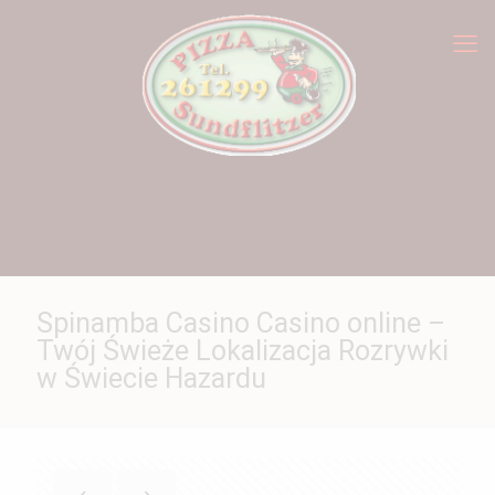
Spinamba Casino Casino online –
Twój Świeże Lokalizacja Rozrywki
w Świecie Hazardu