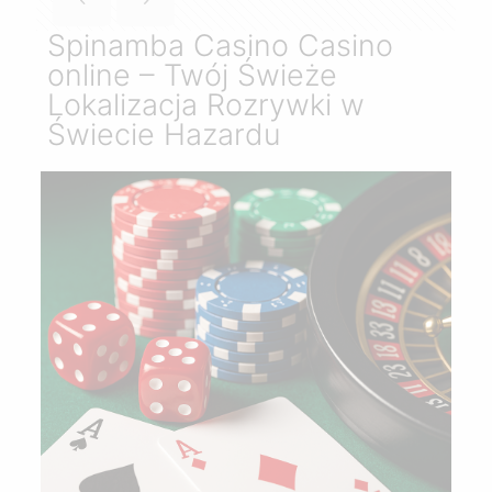
Spinamba Casino Casino
online – Twój Świeże
Lokalizacja Rozrywki w
Świecie Hazardu