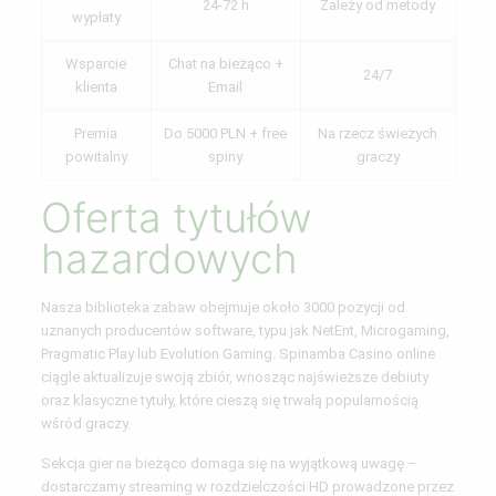
24-72 h
Zależy od metody
wypłaty
Wsparcie
Chat na bieżąco +
24/7
klienta
Email
Premia
Do 5000 PLN + free
Na rzecz świeżych
powitalny
spiny
graczy
Oferta tytułów
hazardowych
Nasza biblioteka zabaw obejmuje około 3000 pozycji od
uznanych producentów software, typu jak NetEnt, Microgaming,
Pragmatic Play lub Evolution Gaming. Spinamba Casino online
ciągle aktualizuje swoją zbiór, wnosząc najświeższe debiuty
oraz klasyczne tytuły, które cieszą się trwałą popularnością
wśród graczy.
Sekcja gier na bieżąco domaga się na wyjątkową uwagę –
dostarczamy streaming w rozdzielczości HD prowadzone przez