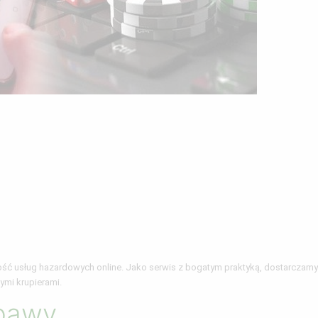
akość usług hazardowych online. Jako serwis z bogatym praktyką, dostarcza
ymi krupierami.
abawy