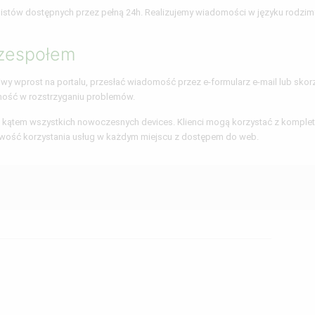
istów dostępnych przez pełną 24h. Realizujemy wiadomości w języku rodzimy
 zespołem
y wprost na portalu, przesłać wiadomość przez e-formularz e-mail lub skorz
wność w rozstrzyganiu problemów.
d kątem wszystkich nowoczesnych devices. Klienci mogą korzystać z komple
iwość korzystania usług w każdym miejscu z dostępem do web.