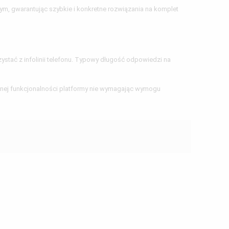
m, gwarantując szybkie i konkretne rozwiązania na komplet
ystać z infolinii telefonu. Typowy długość odpowiedzi na
tnej funkcjonalności platformy nie wymagając wymogu