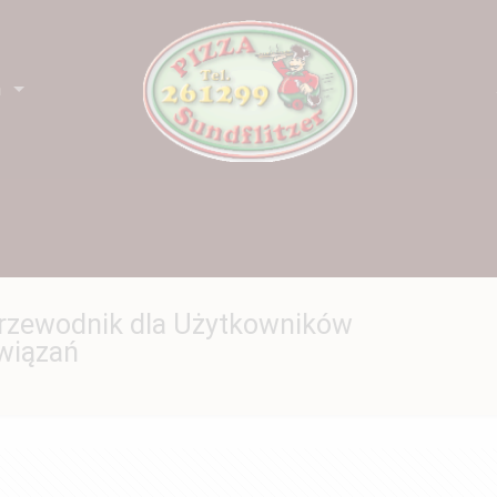
n
rzewodnik dla Użytkowników
wiązań