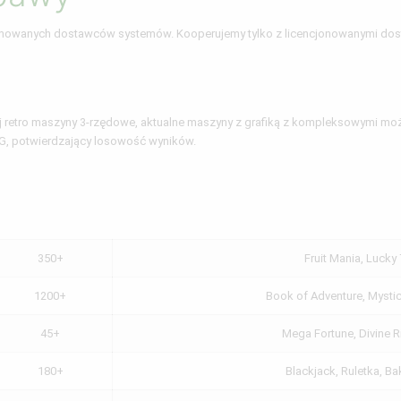
nomowanych dostawców systemów. Kooperujemy tylko z licencjonowanymi dos
aj retro maszyny 3-rzędowe, aktualne maszyny z grafiką z kompleksowymi m
NG, potwierdzający losowość wyników.
350+
Fruit Mania, Lucky 
1200+
Book of Adventure, Mystic
45+
Mega Fortune, Divine R
180+
Blackjack, Ruletka, Ba