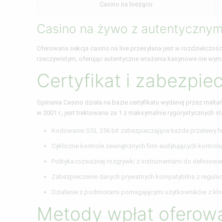
Casino na bieżąco
Casino na żywo z autentycznym
Oferowana sekcja casino na live przesyłana jest w rozdzielczoś
rzeczywistym, oferując autentyczne wrażenia kasynowe nie wy
Certyfikat i zabezpie
Spinania Casino działa na bazie certyfikatu wydanej przez malt
w 2001 r., jest traktowana za 1 z maksymalnie rygorystycznych
Kodowanie SSL 256 bit zabezpieczające każde przelewy 
Cykliczne kontrole zewnętrznych firm audytujących kontrolu
Polityka rozważnej rozgrywki z instrumentami do definiowa
Zabezpieczenie danych prywatnych kompatybilna z regula
Działanie z podmiotami pomagającymi użytkowników z kł
Metody wpłat oferowa