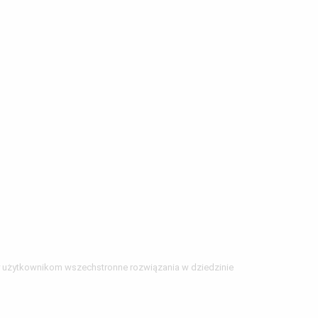
my użytkownikom wszechstronne rozwiązania w dziedzinie