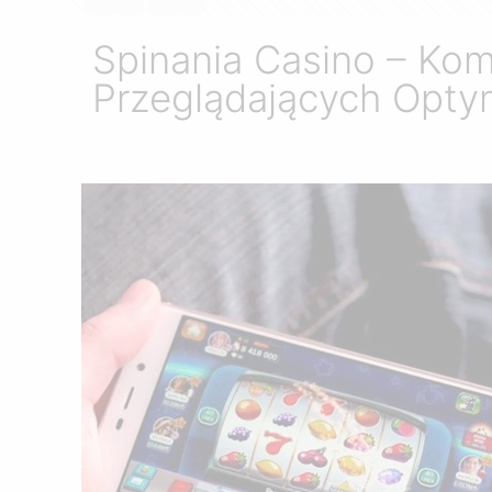
Spinania Casino – Ko
Przeglądających Opty