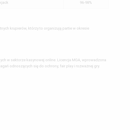
ckjack
96-98%
ych krupierów, którzy to organizują partie w okresie
rolnych w sektorze kasynowej online. Licencja MGA, wprowadzona
ań odnoszących się do ochrony, fair play i rozważnej gry.