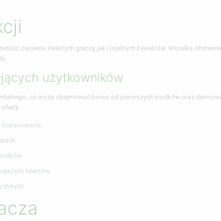
cji
adzać zarówno świeżych graczy, jak i lojalnych bywalców. Wszelka obstawie
y.
ujących użytkowników
owitalnego, co może obejmować bonus od pierwszych środków oraz darmowe
oferty.
m dopasowania
łatach
 środków
iejszych klientów
y złotych
acza